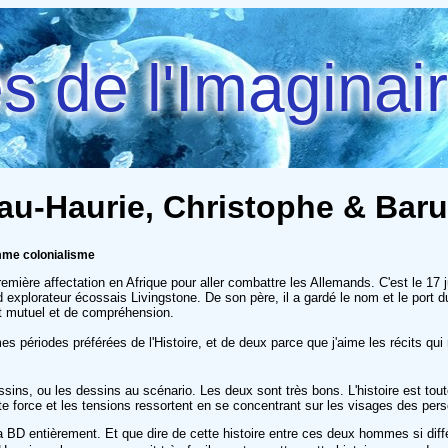
 de l'Imaginai
u-Haurie, Christophe & Barut
mme colonialisme
remière affectation en Afrique pour aller combattre les Allemands. C'est le 17
rand explorateur écossais Livingstone. De son père, il a gardé le nom et le port 
ct mutuel et de compréhension.
e mes périodes préférées de l'Histoire, et de deux parce que j'aime les récits q
dessins, ou les dessins au scénario. Les deux sont très bons. L'histoire est to
cette force et les tensions ressortent en se concentrant sur les visages des pe
lu la BD entièrement. Et que dire de cette histoire entre ces deux hommes si di