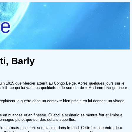
re
i, Barly
 juin 1915 que Mercier atterrit au Congo Belge. Après quelques jours sur le
du kilt, ce qui lui vaut les quolibets et le surnom de « Madame Livingstone ».
ui replacent la guerre dans un contexte bien précis en lui donnant un visage
ute en nuances et en finesse. Quand le scénario se montre fort et limite à
rsonnages plutôt que sur des détails superflus.
fférents mais tellement semblables dans le fond. Cette histoire entre deux