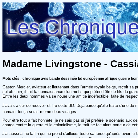
Les Chroniques
Madame Livingstone - Cassia
Mots clés : chronique avis bande dessinée bd européenne afrique guerre ho
Gaston Mercier, aviateur et lieutenant dans l'armée royale belge, reçoit sa p
sol africain, il fait la connaissance d'un métis qui prétend être le fils du g
Entre les deux hommes va se nouer une amitié indéfectible, faite de respe
J'avais à cur de recevoir et lire cette BD. Déjà parce qu'elle traite d'une d
humain. Ici ça serait même deux visages.
Pour être tout a fait honnête, je ne sais pas si j'ai préféré le scénario aux 
charge contre la guerre et le colonialisme, le trait se fait alors porteur de 
J'ai aussi aimé la fin qui ne prend d'ailleurs toute sa force qu'après avoir 