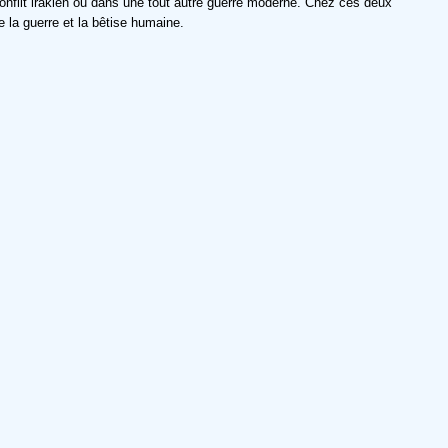
conflit irakien ou dans une tout autre guerre moderne. Chez ces deux
 la guerre et la bêtise humaine.