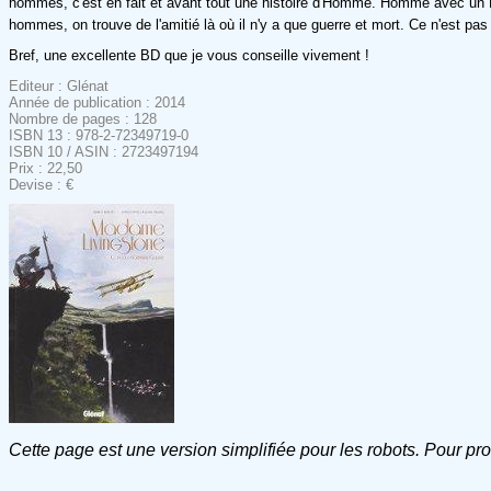
hommes, c'est en fait et avant tout une histoire d'Homme. Homme avec un H m
hommes, on trouve de l'amitié là où il n'y a que guerre et mort. Ce n'est pa
Bref, une excellente BD que je vous conseille vivement !
Editeur : Glénat
Année de publication : 2014
Nombre de pages : 128
ISBN 13 : 978-2-72349719-0
ISBN 10 / ASIN : 2723497194
Prix : 22,50
Devise : €
Cette page est une version simplifiée pour les robots. Pour pr