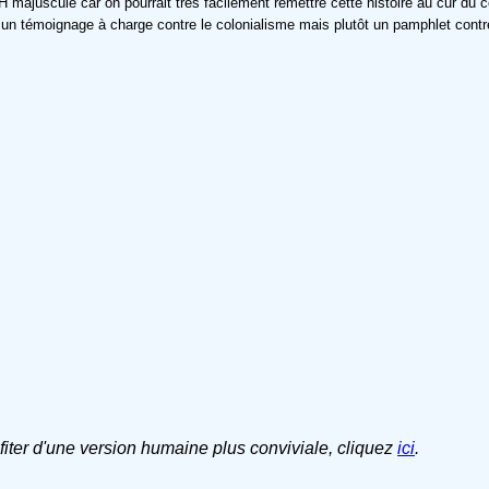
ajuscule car on pourrait très facilement remettre cette histoire au cur du 
s un témoignage à charge contre le colonialisme mais plutôt un pamphlet contre
ofiter d'une version humaine plus conviviale, cliquez
ici
.