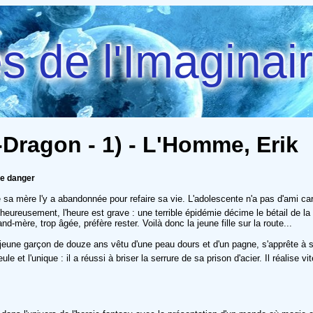
 de l'Imaginai
e-Dragon - 1) - L'Homme, Erik
ie danger
 sa mère l'y a abandonnée pour refaire sa vie. L'adolescente n'a pas d'ami ca
alheureusement, l'heure est grave : une terrible épidémie décime le bétail de la
-mère, trop âgée, préfère rester. Voilà donc la jeune fille sur la route...
 garçon de douze ans vêtu d'une peau dours et d'un pagne, s'apprête à s'enfu
et l'unique : il a réussi à briser la serrure de sa prison d'acier. Il réalise vit