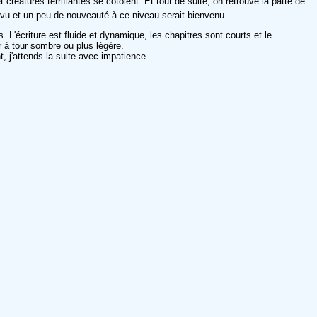
créatures terrifiantes se côtoient. Et tout de suite, on retrouve la patte de
jà vu et un peu de nouveauté à ce niveau serait bienvenu.
'écriture est fluide et dynamique, les chapitres sont courts et le
r à tour sombre ou plus légère.
, j'attends la suite avec impatience.