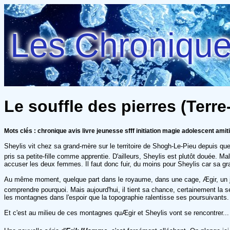
Les Chroniques
Le souffle des pierres (Terr
Mots clés : chronique avis livre jeunesse sfff initiation magie adolescent amit
Sheylis vit chez sa grand-mère sur le territoire de Shogh-Le-Pieu depuis que
pris sa petite-fille comme apprentie. D'ailleurs, Sheylis est plutôt douée. M
accuser les deux femmes. Il faut donc fuir, du moins pour Sheylis car sa grand
Au même moment, quelque part dans le royaume, dans une cage, Ægir, un jeune
comprendre pourquoi. Mais aujourd'hui, il tient sa chance, certainement la seule 
les montagnes dans l'espoir que la topographie ralentisse ses poursuivants.
Et c'est au milieu de ces montagnes quÆgir et Sheylis vont se rencontrer...