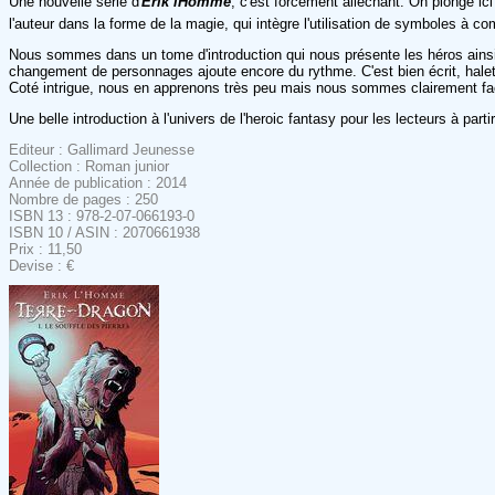
Une nouvelle série d'
Erik lHomme
, c'est forcément alléchant. On plonge ici
l'auteur dans la forme de la magie, qui intègre l'utilisation de symboles à c
Nous sommes dans un tome d'introduction qui nous présente les héros ainsi q
changement de personnages ajoute encore du rythme. C'est bien écrit, haletan
Coté intrigue, nous en apprenons très peu mais nous sommes clairement face 
Une belle introduction à l'univers de l'heroic fantasy pour les lecteurs à parti
Editeur : Gallimard Jeunesse
Collection : Roman junior
Année de publication : 2014
Nombre de pages : 250
ISBN 13 : 978-2-07-066193-0
ISBN 10 / ASIN : 2070661938
Prix : 11,50
Devise : €