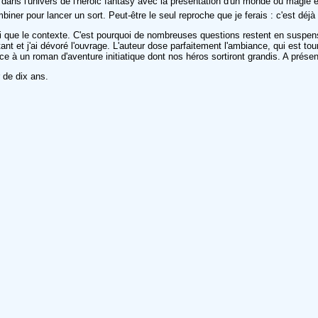
 dans l'univers de l'heroic fantasy avec la présentation d'un monde où magie et 
ombiner pour lancer un sort. Peut-être le seul reproche que je ferais : c'est dé
ue le contexte. C'est pourquoi de nombreuses questions restent en suspens. L
t et j'ai dévoré l'ouvrage. L'auteur dose parfaitement l'ambiance, qui est tou
à un roman d'aventure initiatique dont nos héros sortiront grandis. A présent
r de dix ans.