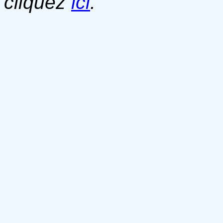
cliquez
ici
.