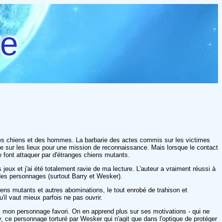
re
des chiens et des hommes. La barbarie des actes commis sur les victimes
ue sur les lieux pour une mission de reconnaissance. Mais lorsque le contact
e font attaquer par d'étranges chiens mutants.
jeux et j'ai été totalement ravie de ma lecture. L'auteur a vraiment réussi à
 des personnages (surtout Barry et Wesker).
iens mutants et autres abominations, le tout enrobé de trahison et
il vaut mieux parfois ne pas ouvrir.
er, mon personnage favori. On en apprend plus sur ses motivations - qui ne
ry, ce personnage torturé par Wesker qui n'agit que dans l'optique de protéger