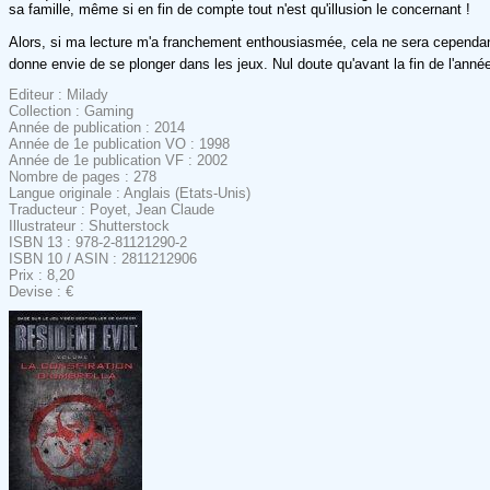
sa famille, même si en fin de compte tout n'est qu'illusion le concernant !
Alors, si ma lecture m'a franchement enthousiasmée, cela ne sera cependant 
donne envie de se plonger dans les jeux. Nul doute qu'avant la fin de l'anné
Editeur : Milady
Collection : Gaming
Année de publication : 2014
Année de 1e publication VO : 1998
Année de 1e publication VF : 2002
Nombre de pages : 278
Langue originale : Anglais (Etats-Unis)
Traducteur : Poyet, Jean Claude
Illustrateur : Shutterstock
ISBN 13 : 978-2-81121290-2
ISBN 10 / ASIN : 2811212906
Prix : 8,20
Devise : €