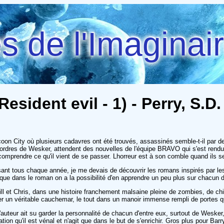
 de l'Imaginai
esident evil - 1) - Perry, S.D.
on City où plusieurs cadavres ont été trouvés, assassinés semble-t-il par 
les ordres de Wesker, attendent des nouvelles de l'équipe BRAVO qui s'est rend
comprendre ce qu'il vient de se passer. Lhorreur est à son comble quand ils s
aisant tous chaque année, je me devais de découvrir les romans inspirés par les 
 que dans le roman on a la possibilité d'en apprendre un peu plus sur chacun
ill et Chris, dans une histoire franchement malsaine pleine de zombies, de ch
er un véritable cauchemar, le tout dans un manoir immense rempli de portes qu'
l'auteur ait su garder la personnalité de chacun d'entre eux, surtout de Wesk
ion qu'il est vénal et n'agit que dans le but de s'enrichir. Gros plus pour Bar