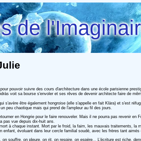
 de l'Imaginai
Julie
e pour pouvoir suivre des cours d'architecture dans une école parisienne presti
s voit sa bourse s'envoler et ses rêves de devenir architecte faire de même. 
i s'avère être également hongroise (elle s'appelle en fait Klàra) et s'est réfug
 un peu chaotique mais qui prend de l'ampleur au fil des jours.
etourner en Hongrie pour le faire renouveler. Mais il ne pourra pas revenir en 
n'a pas vue depuis dix-huit ans.
mort à chaque instant. Mort par le froid, la faim, les mauvais traitements, la 
r un enfant, évoluant dans leur cercle familial soudé, avec les frères tant aimés
n souffre, on pleure, on rit, on respire, on espère... L'écriture est riche, de