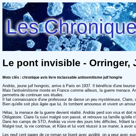
Les Chroniques
Le pont invisible - Orringer, 
Mots clés : chronique avis livre inclassable antisemitisme juif hongrie
Andràs, jeune juif hongrois, arrive à Paris en 1937. Il bénéficie d'une bours
Mais l'antisémitisme monte en France comme ailleurs, la guerre menace. Andrà
permettra de continuer ses études.
Il fait connaissance d'une professeur de danse un peu mystérieuse, Claire, qu
Bien qu'elle soit plus âgée que lui, ils tombent amoureux et vivent un amour
Hélas, la menace de la guerre devient réalité. Andràs perd son visa et doit r
Obligatoire. Claire l'a suivi malgré son passé, et retrouve sa famille qu'elle 
Dans les camps de STO, Andràs va vivre des jours très difficiles, frôlant la 
Malgré tout, la vie continue, et Klàra et lui vont réussir à se marier, à avoi
Les neuf cent pages de ce roman se lisent avec avidité, on a peur avec eux, o