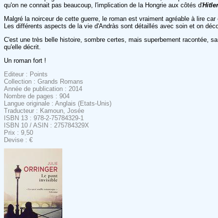
qu'on ne connait pas beaucoup, l'implication de la Hongrie aux côtés d'
Hitle
Malgré la noirceur de cette guerre, le roman est vraiment agréable à lire c
Les différents aspects de la vie d'Andràs sont détaillés avec soin et on décou
C'est une très belle histoire, sombre certes, mais superbement racontée, sa
qu'elle décrit.
Un roman fort !
Editeur : Points
Collection : Grands Romans
Année de publication : 2014
Nombre de pages : 904
Langue originale : Anglais (Etats-Unis)
Traducteur : Kamoun, Josée
ISBN 13 : 978-2-75784329-1
ISBN 10 / ASIN : 275784329X
Prix : 9,50
Devise : €