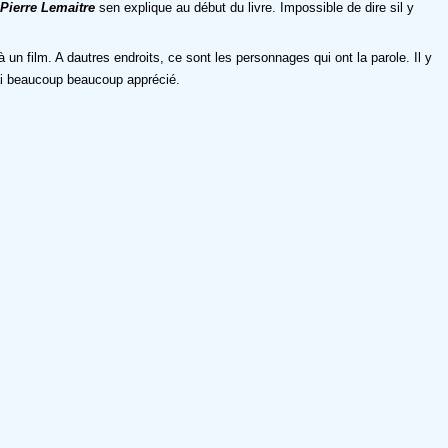
Pierre Lemaitre
sen explique au début du livre. Impossible de dire sil y
 à un film. A dautres endroits, ce sont les personnages qui ont la parole. Il y
jai beaucoup beaucoup apprécié.