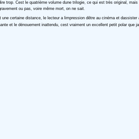
e trop. Cest le quatrième volume dune trilogie, ce qui est très original, mais
gravement ou pas, voire même mort, on ne sait.
it une certaine distance, le lecteur a limpression dêtre au cinéma et dassister
enante et le dénouement inattendu, cest vraiment un excellent petit polar que 