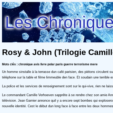
Les Chroniques
Rosy & John (Trilogie Camill
Mots clés : chronique avis livre polar paris guerre terrorisme mere
Un homme sinstalle à la terrasse dun café parisien, des piétons circulent 
téléphone sur la table et filme limmeuble den face. Et soudain une terrible 
La police et les services de renseignement sont sur le qui-vive, rien ne laissa
Le commandant Camille Verhoeven sapprête à se rendre chez son amie Anne lo
télévision. Jean Garnier annonce quil y a encore sept bombes qui exploseront
nouvelle identité. Cest le début dun long face à face entre les deux hommes