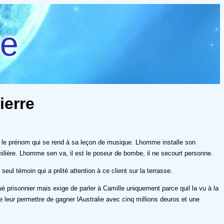
re
ierre
is le prénom qui se rend à sa leçon de musique. Lhomme installe son
rmilière. Lhomme sen va, il est le poseur de bombe, il ne secourt personne.
 seul témoin qui a prêté attention à ce client sur la terrasse.
prisonnier mais exige de parler à Camille uniquement parce quil la vu à la
 leur permettre de gagner lAustralie avec cinq millions deuros et une