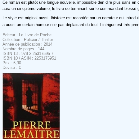
Ce roman est plutôt une longue nouvelle, impossible den dire plus sans en dir
aura un cinquième volume, le livre se terminant sur le commandant blessé 
Le style est original aussi, lhistoire est racontée par un narrateur qui introdu
a aussi un certain humour noir pas déplaisant du tout. Lintrigue est très pr
Editeur : Le Livre de Poche
Collection : Policier / Thriller
Année de publication : 2014
Nombre de pages : 144
ISBN 13 : 978-2-25317595-7
ISBN 10 / ASIN : 2253175951
Prix : 5,90
Devise : €