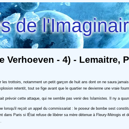
 de l'Imaginai
e Verhoeven - 4) - Lemaitre, P
sur les trottoirs, notamment un petit garçon de huit ans dont on ne saura jama
explosion retentit, tout se fige avant que le quartier ne devienne une vraie fou
it prévoir cette attaque, qui ne semble pas venir des Islamistes. Il ny a quun
rsqu'il reçoit un appel du commissariat : le poseur de bombe sest constitué 
 dans Paris si lÉtat refuse de libérer sa mère détenue à Fleury-Mérogis et de
.