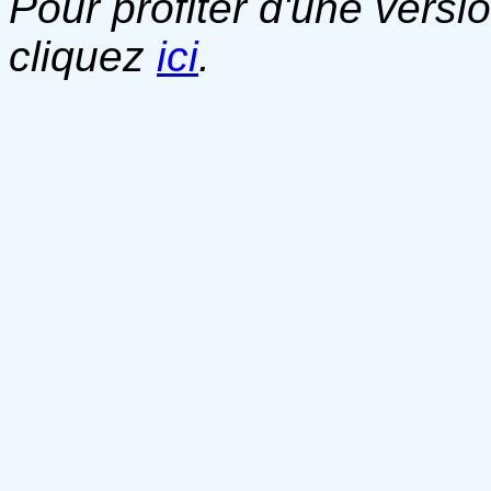
Pour profiter d'une versi
cliquez
ici
.