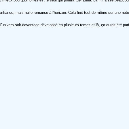
ieux pourquoi Gilles est le seul qui pourra tuer Luna. La fin laisse beauc
 confiance, mais nulle romance à l'horizon. Cela finit tout de même sur une no
'univers soit davantage développé en plusieurs tomes et là, ça aurait été parf