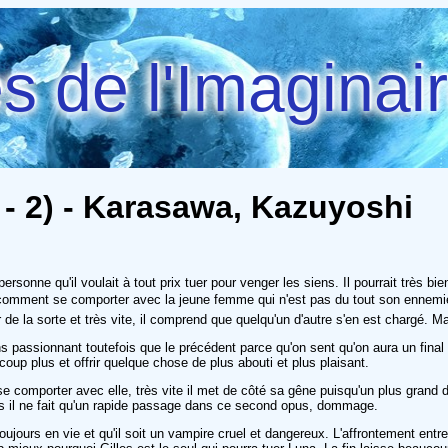
 de l'Imaginai
- 2) - Karasawa, Kazuyoshi
ersonne qu'il voulait à tout prix tuer pour venger les siens. Il pourrait très
s comment se comporter avec la jeune femme qui n'est pas du tout son ennemie. L
 de la sorte et très vite, il comprend que quelqu'un d'autre s'en est chargé. Ma
ns passionnant toutefois que le précédent parce qu'on sent qu'on aura un final t
up plus et offrir quelque chose de plus abouti et plus plaisant.
t se comporter avec elle, très vite il met de côté sa gêne puisqu'un plus gran
ais il ne fait qu'un rapide passage dans ce second opus, dommage.
 toujours en vie et qu'il soit un vampire cruel et dangereux. L'affrontement entre