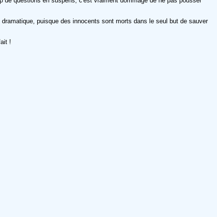
oup de questions en suspens, c'est vraiment dommage de ne pas pousser
te dramatique, puisque des innocents sont morts dans le seul but de sauver
ait !