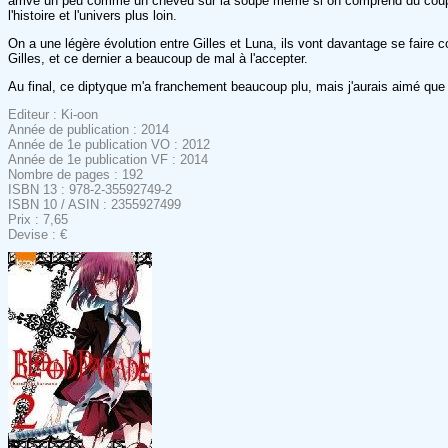
arrive un peu comme un cheveu sur la soupe même si on comprend du coup m
l'histoire et l'univers plus loin.
On a une légère évolution entre Gilles et Luna, ils vont davantage se faire
Gilles, et ce dernier a beaucoup de mal à l'accepter.
Au final, ce diptyque m'a franchement beaucoup plu, mais j'aurais aimé que l
Editeur : Ki-oon
Année de publication : 2014
Année de 1e publication VO : 2012
Année de 1e publication VF : 2014
Nombre de pages : 192
ISBN 13 : 978-2-35592749-2
ISBN 10 / ASIN : 2355927499
Prix : 7,65
Devise : €