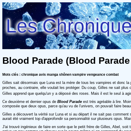
Les Chroniques
Blood Parade (Blood Parade 
Mots clés : chronique avis manga shônen vampire vengeance combat
Gilles sait désormais que Luna est la mère de tous les vampires et donc la p
proches, au contraire, elle voulait les protéger. Du coup, Gilles ne sait plu
Gilles apprend que quelqu'un y a déposé des roses. Mais il est le seul à agir
Ce deuxième et dernier opus de
Blood Parade
est très agréable à lire. Moi
composée que deux opus, parce qu'au vu de l'univers, on pouvait faire beauco
Gilles a découvert la vérité sur Luna et si au départ il ne sait pas commen
aurait été vraiment top d'approfondir sa personnalité sur plusieurs opus. M
J'ai trouvé ingénieux de faire en sorte que le petit frère de Gilles, Abel, soit