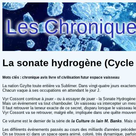
Les Chroniques
La sonate hydrogène (Cycle d
Mots clés : chronique avis livre sf civilisation futur espace vaisseau
La nation Gzylte toute entière va Sublimer. Dans vingt-quatre jours exacteme
Chacun vaque à ses occupations en attendant le jour J.
Vyr Cossont continue à jouer - ou à essayer de jouer - la Sonate Hydrogène
Mais un événement va tout chambouler. Un vaisseau va intercepter un message
Il faut retrouver la teneur exacte de ce secret, disparu lorsque le vaisseau le
Vyr Cossont va se retrouver, malgré elle, impliquée dans une quête mouveme
Ce volume est le dernier de la série de
la Culture
de
Iain M. Banks
. Mais o
Les différents événements passés au cours des milliards d'années précéden
On se trouve ici dans un space opera animé, coloré, très dynamique, parfois d