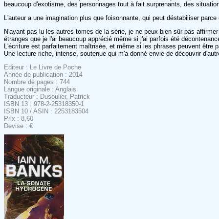
beaucoup d'exotisme, des personnages tout à fait surprenants, des situatio
L'auteur a une imagination plus que foisonnante, qui peut déstabiliser parc
N'ayant pas lu les autres tomes de la série, je ne peux bien sûr pas affirme
étranges que je l'ai beaucoup apprécié même si j'ai parfois été décontenanc
L'écriture est parfaitement maîtrisée, et même si les phrases peuvent être p
Une lecture riche, intense, soutenue qui m'a donné envie de découvrir d'autr
Editeur : Le Livre de Poche
Année de publication : 2014
Nombre de pages : 744
Langue originale : Anglais
Traducteur : Dusoulier, Patrick
ISBN 13 : 978-2-25318350-1
ISBN 10 / ASIN : 2253183504
Prix : 8,60
Devise : €