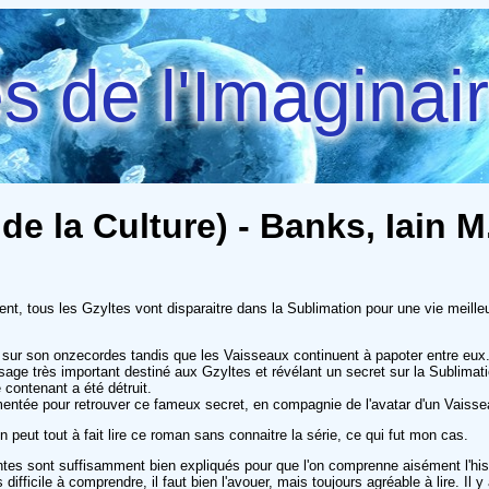
 de l'Imaginai
e la Culture) - Banks, Iain M
nt, tous les Gzyltes vont disparaitre dans la Sublimation pour une vie meille
 sur son onzecordes tandis que les Vaisseaux continuent à papoter entre eux
 très important destiné aux Gzyltes et révélant un secret sur la Sublimation
 contenant a été détruit.
ntée pour retrouver ce fameux secret, en compagnie de l'avatar d'un Vaissea
n peut tout à fait lire ce roman sans connaitre la série, ce qui fut mon cas.
tes sont suffisamment bien expliqués pour que l'on comprenne aisément l'his
ifficile à comprendre, il faut bien l'avouer, mais toujours agréable à lire. I