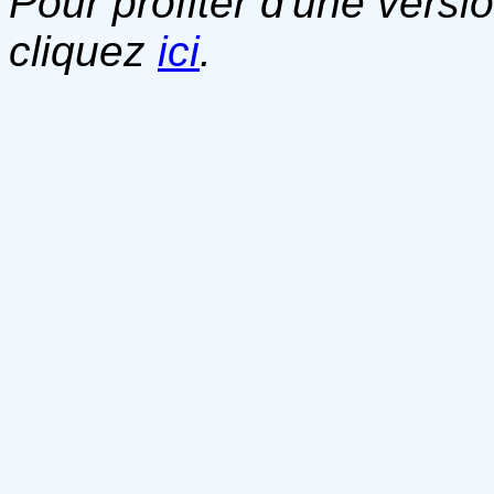
Pour profiter d'une versi
cliquez
ici
.