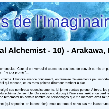
 de l'Imaginai
al Alchemist - 10) - Arakawa,
 homonculus. Ceux-ci ont verrouillé toutes les positions de pouvoir et mis en 
 : "le jour promis"...
ec ce volume. L'histoire avance doucement, entremêlée d'événements peu import
éril qui menace, et les rares pointes d'humour tombent à plat.
gue malgré ses nombreux rebondissements, ici je me sentais perdue. A force, 
du schéma d'ensemble. On saute donc du coq à l'âne sans arrêt et on perd le 
r me remémorer un certain nombre de personnages que ma mémoire avait fait p
ment (qui approche, on le sent bien), mais ce tome-ci ne va pas me laisser une