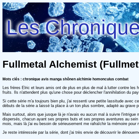
Les Chroniques
Fullmetal Alchemist (Fullmet
Mots clés : chronique avis manga shônen alchimie homonculus combat
Les frères Elric et leurs amis ont de plus en plus de mal à lutter contre les
fruits. Ils n'attendent plus qu'une chose pour déclencher l'annihilation du pays
Si cette série m'a toujours bien plu, j'ai ressenti une petite lassitude av
débuts de la série a laissé la place à un ton plus sombre, adapté au grave p
Mais surtout, alors que jusque là je n'avais eu aucun mal à suivre l'intri
dispersés, chacun ayant ses propres buts et ses propres aventures au sein 
mois, mais là j'ai eu besoin de sérieusement me rafraîchir la mémoire pou
Je reste intéressée par la série, dont j'ai très envie de découvrir le dénoue