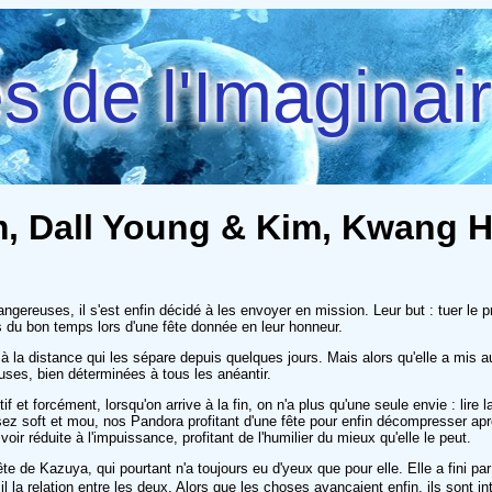
 de l'Imaginai
Lim, Dall Young & Kim, Kwang 
angereuses, il s'est enfin décidé à les envoyer en mission. Leur but : tuer le
urs du bon temps lors d'une fête donnée en leur honneur.
 la distance qui les sépare depuis quelques jours. Mais alors qu'elle a mis au 
euses, bien déterminées à tous les anéantir.
et forcément, lorsqu'on arrive à la fin, on n'a plus qu'une seule envie : lire la
ez soft et mou, nos Pandora profitant d'une fête pour enfin décompresser apr
oir réduite à l'impuissance, profitant de l'humilier du mieux qu'elle le peut.
e de Kazuya, qui pourtant n'a toujours eu d'yeux que pour elle. Elle a fini p
il la relation entre les deux. Alors que les choses avançaient enfin, ils sont int