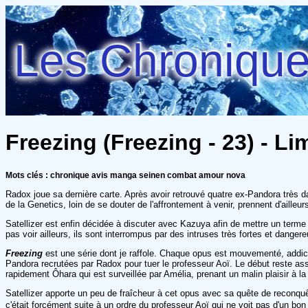
Les Chroniques
Freezing (Freezing - 23) - 
Mots clés : chronique avis manga seinen combat amour nova
Radox joue sa dernière carte. Après avoir retrouvé quatre ex-Pandora très d
de la Genetics, loin de se douter de l'affrontement à venir, prennent d'aille
Satellizer est enfin décidée à discuter avec Kazuya afin de mettre un terme à
pas voir ailleurs, ils sont interrompus par des intruses très fortes et danger
Freezing
est une série dont je raffole. Chaque opus est mouvementé, addictif 
Pandora recrutées par Radox pour tuer le professeur Aoï. Le début reste ass
rapidement Ôhara qui est surveillée par Amélia, prenant un malin plaisir à la v
Satellizer apporte un peu de fraîcheur à cet opus avec sa quête de reconquêt
c'était forcément suite à un ordre du professeur Aoï qui ne voit pas d'un bon 