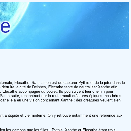
re
fernale, Elecathe. Sa mission est de capturer Pythie et de la jeter dans le
détruire la cité de Delphes, Elecathe tente de neutraliser Xanthe afin
he, Elecathe accompagné du poulet. Ils poursuivent leur chemin pour
 Par la suite, rencontrant sur la route moult créatures épiques, nos héros
ar elle a eu une vision concernant Xanthe : des créatures veulent s'en
ant antiquité et vie moderne. On y retrouve notamment une référence aux
 les garçons que les filles : Pythie, Xanthe et Elecathe étant trois