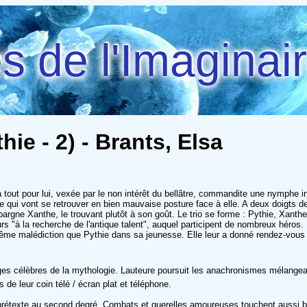
 de l'Imaginai
ie - 2) - Brants, Elsa
tout pour lui, vexée par le non intérêt du bellâtre, commandite une nymphe in
 qui vont se retrouver en bien mauvaise posture face à elle. A deux doigts de 
pargne Xanthe, le trouvant plutôt à son goût. Le trio se forme : Pythie, Xant
ours "à la recherche de l'antique talent", auquel participent de nombreux héros.
ême malédiction que Pythie dans sa jeunesse. Elle leur a donné rendez-vous c
ages célèbres de la mythologie. Lauteure poursuit les anachronismes mélange
s de leur coin télé / écran plat et téléphone.
prétexte au second degré. Combats et querelles amoureuses touchent aussi bien