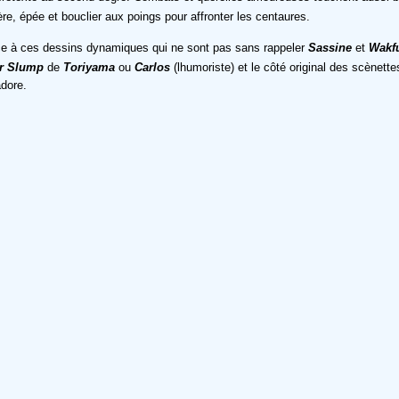
re, épée et bouclier aux poings pour affronter les centaures.
râce à ces dessins dynamiques qui ne sont pas sans rappeler
Sassine
et
Wakf
r Slump
de
Toriyama
ou
Carlos
(lhumoriste) et le côté original des scènet
dore.