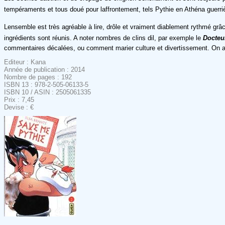
tempéraments et tous doué pour laffrontement, tels Pythie en Athéna guerriè
Lensemble est très agréable à lire, drôle et vraiment diablement rythmé g
ingrédients sont réunis. A noter nombres de clins dil, par exemple le
Docteu
commentaires décalées, ou comment marier culture et divertissement. On a
Editeur : Kana
Année de publication : 2014
Nombre de pages : 192
ISBN 13 : 978-2-505-06133-5
ISBN 10 / ASIN : 2505061335
Prix : 7,45
Devise : €