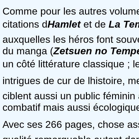
Comme pour les autres volumes,
citations d
Hamlet
et de
La
Te
auxquelles les héros font souve
du manga (
Zetsuen no Temp
un côté littérature classique ; 
intrigues de cur de lhistoire,
ciblent aussi un public fémini
combatif mais aussi écologiqu
Avec ses 266 pages, chose asse