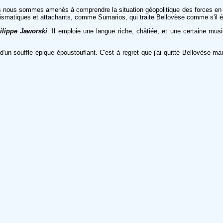
ls nous sommes amenés à comprendre la situation géopolitique des forces en qu
smatiques et attachants, comme Sumarios, qui traite Bellovèse comme s'il éta
lippe Jaworski
. Il emploie une langue riche, châtiée, et une certaine mus
'un souffle épique époustouflant. C'est à regret que j'ai quitté Bellovèse mai