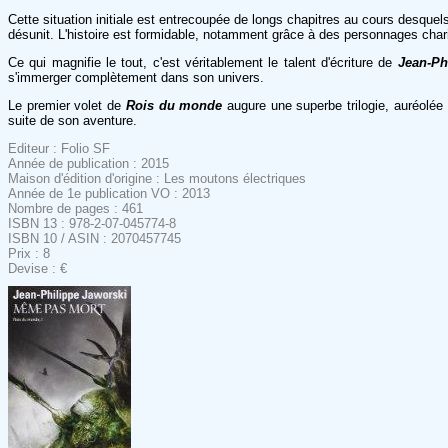
Cette situation initiale est entrecoupée de longs chapitres au cours desque
désunit. L'histoire est formidable, notamment grâce à des personnages chari
Ce qui magnifie le tout, c'est véritablement le talent d'écriture de
Jean-Phi
s'immerger complètement dans son univers.
Le premier volet de
Rois du monde
augure une superbe trilogie, auréolée d
suite de son aventure.
Editeur : Folio SF
Année de publication : 2015
Maison d'édition d'origine : Les moutons électriques
Année de 1e publication VO : 2013
Nombre de pages : 461
ISBN 13 : 978-2-07-045774-8
ISBN 10 / ASIN : 2070457745
Prix : 8
Devise : €