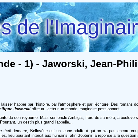
 de l'Imaginai
e - 1) - Jaworski, Jean-Phil
 laisser happer par l'histoire, par l'atmosphère et par l'écriture. Des romans
hilippe Jaworski
offre au lecteur un monde imaginaire passionnant.
'il hérite de son royaume. Mais son oncle Ambigat, frère de sa mère, a boulevers
ourtant, un destin plus grand l'appelle...
le récit démarre, Bellovèse est un jeune adulte à qui on n'a pas encore co
es, lieu pourtant interdit aux humains, afin d'obtenir la réponse à la question 