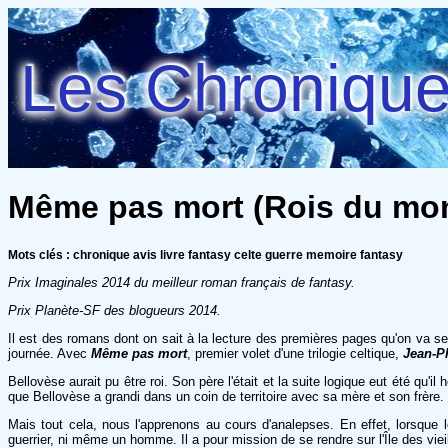
Les Chroniques
Même pas mort (Rois du mond
Mots clés : chronique avis livre fantasy celte guerre memoire fantasy
Prix Imaginales 2014 du meilleur roman français de fantasy.
Prix Planète-SF des blogueurs 2014.
Il est des romans dont on sait à la lecture des premières pages qu'on va se
journée. Avec
Même pas mort
, premier volet d'une trilogie celtique,
Jean-P
Bellovèse aurait pu être roi. Son père l'était et la suite logique eut été qu
que Bellovèse a grandi dans un coin de territoire avec sa mère et son frère. P
Mais tout cela, nous l'apprenons au cours d'analepses. En effet, lorsque 
guerrier, ni même un homme. Il a pour mission de se rendre sur l'Île des vieill