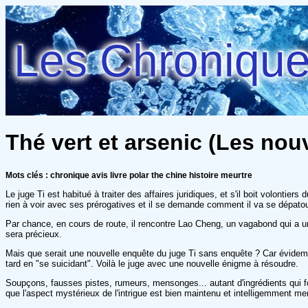
Les Chroniques
Thé vert et arsenic (Les nou
Mots clés : chronique avis livre polar the chine histoire meurtre
Le juge Ti est habitué à traiter des affaires juridiques, et s'il boit volonti
rien à voir avec ses prérogatives et il se demande comment il va se dépatou
Par chance, en cours de route, il rencontre Lao Cheng, un vagabond qui a un p
sera précieux.
Mais que serait une nouvelle enquête du juge Ti sans enquête ? Car évidem
tard en "se suicidant". Voilà le juge avec une nouvelle énigme à résoudre.
Soupçons, fausses pistes, rumeurs, mensonges... autant d'ingrédients qui fo
que l'aspect mystérieux de l'intrigue est bien maintenu et intelligemment me