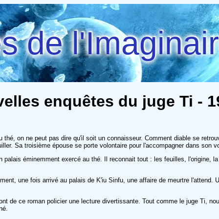
 de l'Imaginai
velles enquêtes du juge Ti - 
ers du thé, on ne peut pas dire qu'il soit un connaisseur. Comment diable se ret
iller. Sa troisième épouse se porte volontaire pour l'accompagner dans son vo
alais éminemment exercé au thé. Il reconnait tout : les feuilles, l'origine, la 
ment, une fois arrivé au palais de K'iu Sinfu, une affaire de meurtre l'atte
nt de ce roman policier une lecture divertissante. Tout comme le juge Ti, no
né.