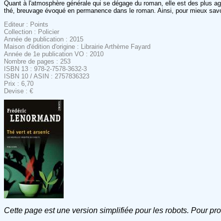
Quant à l'atmosphère générale qui se dégage du roman, elle est des plus agr
thé, breuvage évoqué en permanence dans le roman. Ainsi, pour mieux savou
Editeur : Points
Collection : Policier
Année de publication : 2015
Maison d'édition d'origine : Librairie Arthème Fayard
Année de 1e publication VO : 2010
Nombre de pages : 253
ISBN 13 : 978-2-7578-3632-3
ISBN 10 / ASIN : 2757836323
Prix : 6,70
Devise : €
Cette page est une version simplifiée pour les robots. Pour pr