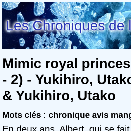
Les Chroniques de l
Mimic royal princes
- 2) - Yukihiro, Ut
& Yukihiro, Utako
Mots clés : chronique avis mang
En deux ans, Albert, qui se fai