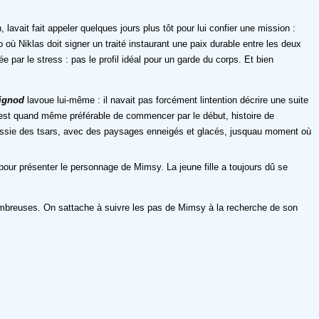
avait fait appeler quelques jours plus tôt pour lui confier une mission :
où Niklas doit signer un traité instaurant une paix durable entre les deux
e par le stress : pas le profil idéal pour un garde du corps. Et bien
Vignod
lavoue lui-même : il navait pas forcément lintention décrire une suite
 il est quand même préférable de commencer par le début, histoire de
Russie des tsars, avec des paysages enneigés et glacés, jusquau moment où
e pour présenter le personnage de Mimsy. La jeune fille a toujours dû se
 nombreuses. On sattache à suivre les pas de Mimsy à la recherche de son