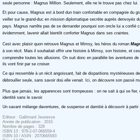
seule personne : Magnus Million. Seulement, elle ne le trouve pas chez lui.
Et pour cause, Magnus est à bord dun train confortable en compagnie du gran
veiller sur le grand-duc en mission diplomatique secrète auprès denvoyés du
pays. Magnus narrête pas de se demander pourquoi son oncle lui a confié cette
évidemment, lavenir allait bientôt conforter Magnus dans ses craintes.
Cest avec plaisir quon retrouve Magnus et Mimsy, les héros du roman
Magn
à son récit. Mais il souhaitait offrir une histoire à Mimsy, son histoire, e
comprendre toutes les allusions. On suit donc en parallèle les aventures d
ils vont finir par se croiser.
Ce qui ressemble à un récit angoissant, fait de disparitions mystérieuses den
débrouiller seule, sans savoir doù elle venait. Ici, on découvre son passé ma
Plus que jamais, les apparences sont trompeuses : on ne sait à qui se fier,
identité sans le savoir.
Un savant mélange daventures, de suspense et damitié à découvrir à partir
Editeur : Gallimard Jeunesse
Année de publication : 2015
Nombre de pages : 328
ISBN 13 : 978-2-07-066559-4
ISBN 10 / ASIN : 2070665593