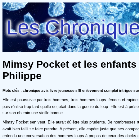
Les Chroniques
Mimsy Pocket et les enfants
Philippe
Mots clés : chronique avis livre jeunesse sfff enlevement complot intrigue s
Elle est poursuivie par trois hommes, trois hommes-loups féroces et rapides. E
puis réalisé trop tard quelle se jetait dans la gueule du loup. Elle est à prés
sur son chemin une vieille barque.
Mimsy Pocket sen veut. Elle aurait dû être plus prudente. De nombreuses rume
avait bien failli se faire prendre. A présent, elle espère juste que ses comp
entendu une conversation des hommes-loups à propos de ceux des docks quils a