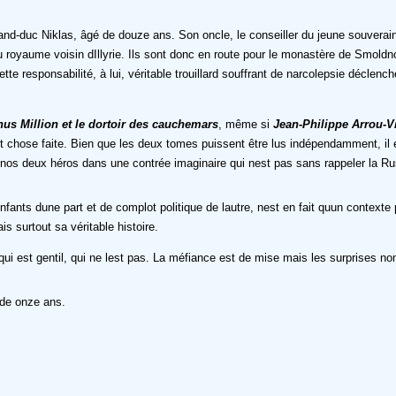
d-duc Niklas, âgé de douze ans. Son oncle, le conseiller du jeune souverain, l
 royaume voisin dIllyrie. Ils sont donc en route pour le monastère de Smoldno 
 responsabilité, à lui, véritable trouillard souffrant de narcolepsie déclenché
us Million et le dortoir des cauchemars
, même si
Jean-Philippe Arrou-
t cest chose faite. Bien que les deux tomes puissent être lus indépendamment,
e nos deux héros dans une contrée imaginaire qui nest pas sans rappeler la 
fants dune part et de complot politique de lautre, nest en fait quun context
is surtout sa véritable histoire.
 qui est gentil, qui ne lest pas. La méfiance est de mise mais les surprises
 de onze ans.