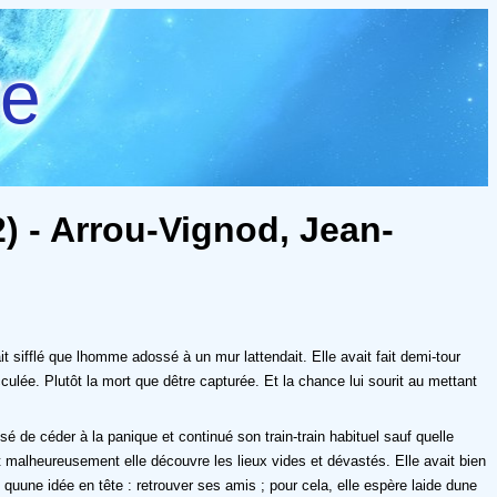
re
) - Arrou-Vignod, Jean-
t sifflé que lhomme adossé à un mur lattendait. Elle avait fait demi-tour
acculée. Plutôt la mort que dêtre capturée. Et la chance lui sourit au mettant
 de céder à la panique et continué son train-train habituel sauf quelle
 et malheureusement elle découvre les lieux vides et dévastés. Elle avait bien
une idée en tête : retrouver ses amis ; pour cela, elle espère laide dune