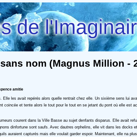
 de l'Imaginai
 sans nom (Magnus Million - 2
uspence amitie
lle les avait repérés alors quelle rentrait chez elle. Un sixième sens lui avai
ent coincée et tente alors le tout pour le tout en se jetant du pont où elle est 
urs courent dans la Ville Basse au sujet denfants disparus. Elle avait refusé
agnons dinfortune sont saufs. Avec dautres orphelins, elle vit dans les docks
uraient capturés mais elle voulait garder espoir. Maintenant, elle na plus qu