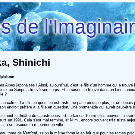
 de l'Imaginai
uka, Shinichi
lpinisme
Alpes japonaises ! Ainsi, aujourd'hui, c'est le fils d'un homme qui a trouvé l
ieux où Sanpo a trouvé son corps. Et la raison se trouve dans un bien curieux 
le ?
urs au calme. La fille en question est triste, ne parle presque plus, et ce dep
on endroit préféré à la fille en question. Une promenade qui aurait peut-être b
alement le théâtre de catastrophes. Et certaines d'entre elles peuvent laisser 
rs en 1991. Cela s'est mal terminé, et Niimi, encore souvent très triste aujour
al à se résoudre à retourner en ville...
uveau tome de
Vertical
, selon la même formule en fait que pour les tomes précéd