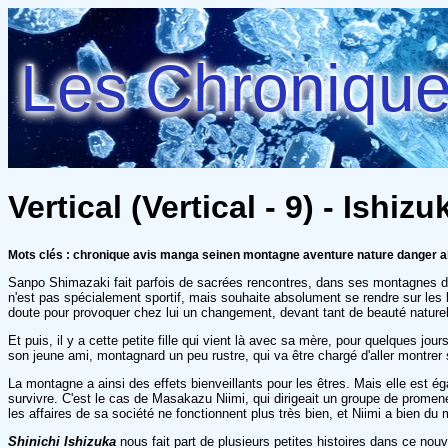
Les Chroniques
Vertical (Vertical - 9) - Ishiz
Mots clés : chronique avis manga seinen montagne aventure nature danger a
Sanpo Shimazaki fait parfois de sacrées rencontres, dans ses montagnes des 
n'est pas spécialement sportif, mais souhaite absolument se rendre sur les l
doute pour provoquer chez lui un changement, devant tant de beauté naturel
Et puis, il y a cette petite fille qui vient là avec sa mère, pour quelques jo
son jeune ami, montagnard un peu rustre, qui va être chargé d'aller montrer s
La montagne a ainsi des effets bienveillants pour les êtres. Mais elle est ég
survivre. C'est le cas de Masakazu Niimi, qui dirigeait un groupe de promeneu
les affaires de sa société ne fonctionnent plus très bien, et Niimi a bien du m
Shinichi Ishizuka
nous fait part de plusieurs petites histoires dans ce no