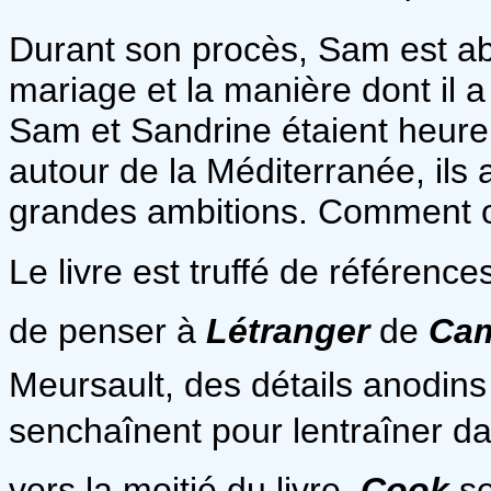
Durant son procès, Sam est ab
mariage et la manière dont il a 
Sam et Sandrine étaient heureu
autour de la Méditerranée, ils
grandes ambitions. Comment ont
Le livre est truffé de références
de penser à
Létranger
de
Ca
Meursault, des détails anodins
senchaînent pour lentraîner d
vers la moitié du livre,
Cook
se