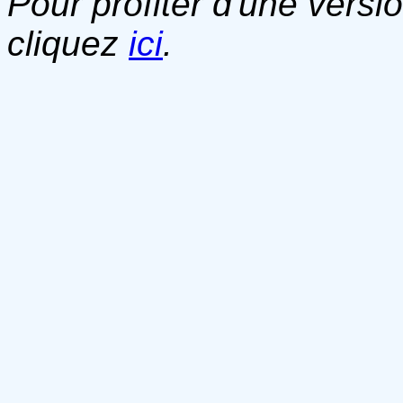
Pour profiter d'une versi
cliquez
ici
.