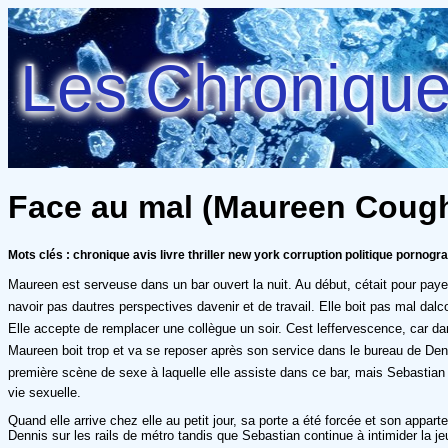
Les Chroniques
Face au mal (Maureen Coughli
Mots clés : chronique avis livre thriller new york corruption politique pornogr
Maureen est serveuse dans un bar ouvert la nuit. Au début, cétait pour payer s
navoir pas dautres perspectives davenir et de travail. Elle boit pas mal d
Elle accepte de remplacer une collègue un soir. Cest leffervescence, car 
Maureen boit trop et va se reposer après son service dans le bureau de Denn
première scène de sexe à laquelle elle assiste dans ce bar, mais Sebastian crai
vie sexuelle.
Quand elle arrive chez elle au petit jour, sa porte a été forcée et son appar
Dennis sur les rails de métro tandis que Sebastian continue à intimider la 