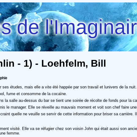
 de l'Imaginai
n - 1) - Loehfelm, Bill
aphie
es études, mais elle a vite été happée par son travail et lunivers de la nuit. A
alcool, fume et consomme de la cocaïne.
dans la salle au-dessus du bar se tient une soirée de récolte de fonds pour la
is le manager. Elle se réveille au mauvais moment et voit son chef faire une 
nt quelle ne veuille se servir de cette information pour briser sa carrière. Il 
tement visité. Elle va se réfugier chez son voisin John qui était aussi son an
jeune femme.