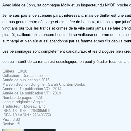
Avec laide de John, sa compagne Molly et un inspecteur du NYDP proche de 
Je ne sais pas si ce scénario paraît intéressant, mais ce thriller est une 
en tous genres entre décharge et cimetière de bateaux, à tel point que jai 
vingt ans sur tous les trafics et crimes de la ville sans jamais se faire pren
plus tôt, dailleurs elle a encore besoin de sa veilleuse en forme de coccine
surchargé et bien sûr aussi abandonné par sa femme et ses fils depuis trente
Les personnages sont complètement caricaturaux et les dialogues bien creux, 
Le seul intérêt de ce roman est sociologique: on peut y étudier tous les clich
Editeur : 10/18
Collection : Domaine policier
Année de publication : 2015
Maison d'édition d'origine : Sarah Crichton Books
Année de 1e publication VO : 2014
Année de 1e publication VF : 2014
Nombre de pages : 428
Langue originale : Anglais
Traducteur : Moreau, Eric
ISBN 13 : 978-2-26406559-9
ISBN 10 / ASIN : 2264065591
Prix : 8,80
Devise : €