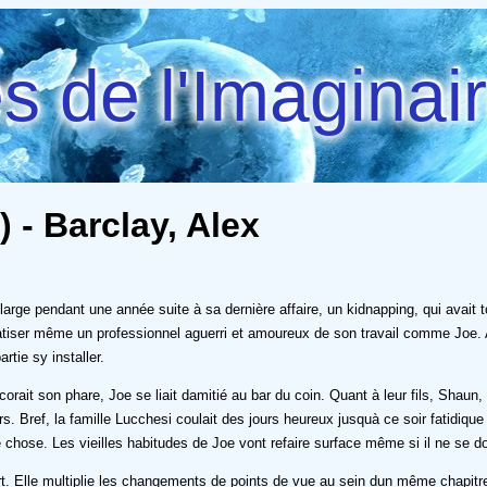
 de l'Imaginai
 - Barclay, Alex
ge pendant une année suite à sa dernière affaire, un kidnapping, qui avait tourn
umatiser même un professionnel aguerri et amoureux de son travail comme Joe.
tie sy installer.
orait son phare, Joe se liait damitié au bar du coin. Quant à leur fils, Shaun, s
urs. Bref, la famille Lucchesi coulait des jours heureux jusquà ce soir fatidique
ue chose. Les vieilles habitudes de Joe vont refaire surface même si il ne se do
t. Elle multiplie les changements de points de vue au sein dun même chapitre 