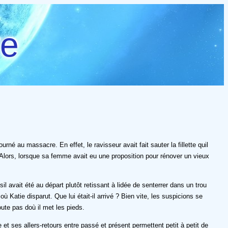
re
é au massacre. En effet, le ravisseur avait fait sauter la fillette quil
 Alors, lorsque sa femme avait eu une proposition pour rénover un vieux
il avait été au départ plutôt retissant à lidée de senterrer dans un trou
 où Katie disparut. Que lui était-il arrivé ? Bien vite, les suspicions se
ute pas doù il met les pieds.
et ses allers-retours entre passé et présent permettent petit à petit de