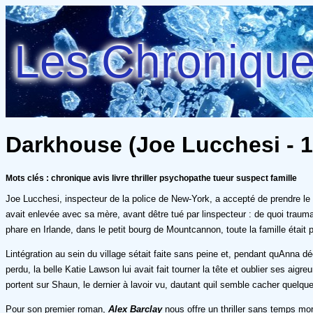
Les Chroniques
Darkhouse (Joe Lucchesi - 1)
Mots clés : chronique avis livre thriller psychopathe tueur suspect famille
Joe Lucchesi, inspecteur de la police de New-York, a accepté de prendre le lar
avait enlevée avec sa mère, avant dêtre tué par linspecteur : de quoi tra
phare en Irlande, dans le petit bourg de Mountcannon, toute la famille était par
Lintégration au sein du village sétait faite sans peine et, pendant quAnna déc
perdu, la belle Katie Lawson lui avait fait tourner la tête et oublier ses aigre
portent sur Shaun, le dernier à lavoir vu, dautant quil semble cacher quelq
Pour son premier roman,
Alex Barclay
nous offre un thriller sans temps mor