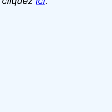
cliquez
ici
.