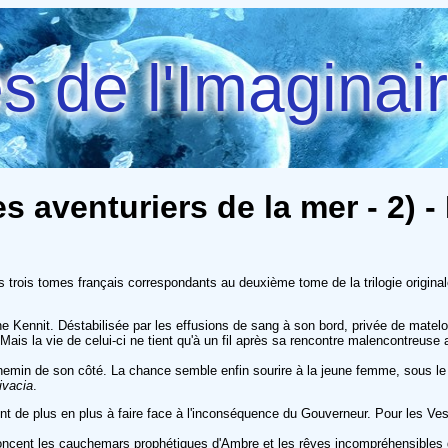
 de l'Imaginai
es aventuriers de la mer - 2) 
s trois tomes français correspondants au deuxième tome de la trilogie original
ine Kennit. Déstabilisée par les effusions de sang à son bord, privée de matelot
is la vie de celui-ci ne tient qu'à un fil après sa rencontre malencontreuse 
hemin de son côté. La chance semble enfin sourire à la jeune femme, sous le
ivacia
.
ent de plus en plus à faire face à l'inconséquence du Gouverneur. Pour les Vest
noncent les cauchemars prophétiques d'Ambre et les rêves incompréhensibles