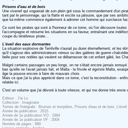
Prisons d'eau et de bois
Une vivenef qui voguerait de son plein gré sous le commandement d'un pirate 
tant par le personnage, qui la flatte et excite sa jalousie, que par ses ambit
que lui-même commence également à admirer cet homme qui surclasse faci
Ce sont les pirates qui sont à l'honneur de ce tome, où l'on découvre toutes
l'accompagne et retourne les situations en sa faveur, entraînant une indéfect
coupe du ténébreux pirate...
L'éveil des eaux dormantes
La situation explosive de Terrilville n'aurait pu durer éternellement, et les
qu'il s'agisse des administrateurs véreux ou des galères de guerre chalcédie
belle pour ses nobles qui veulent se débarrasser de cet enfant gâté, les Cha
Malgré certains passages un peu longs, on ne s'était encore jamais ennuyé 
bas qu'elle ne l'avait jamais fait, et Malta - la frivole et égoïste Malta, ex
âge la pousse encore à faire de mauvais choix.
Mais ce que j'ai lu plus apprécié dans ce tome, c'est la reconstitution - en
relatée ici.
C'est un volume que j'ai dévoré à toute vitesse, et qui me donne très envie de
Editeur : J'ai Lu
Collection : Imaginaire
Tomes de l'intégrale : Brumes et tempêtes, Prisons d'eau et de bois, L'éve
Année de publication : 2015
Année de 1e publication VO : 1994
Année de 1e publication VF : 2004
Nombre de pages : 890