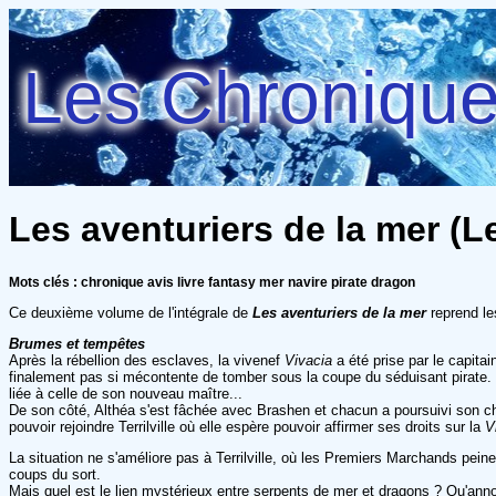
Les Chroniques
Les aventuriers de la mer (L
Mots clés : chronique avis livre fantasy mer navire pirate dragon
Ce deuxième volume de l'intégrale de
Les aventuriers de la mer
reprend le
Brumes et tempêtes
Après la rébellion des esclaves, la vivenef
Vivacia
a été prise par le capita
finalement pas si mécontente de tomber sous la coupe du séduisant pirate. Ma
liée à celle de son nouveau maître...
De son côté, Althéa s'est fâchée avec Brashen et chacun a poursuivi son c
pouvoir rejoindre Terrilville où elle espère pouvoir affirmer ses droits sur la
V
La situation ne s'améliore pas à Terrilville, où les Premiers Marchands pein
coups du sort.
Mais quel est le lien mystérieux entre serpents de mer et dragons ? Qu'an