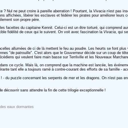
? Nul ne peut croire à pareille aberration ! Pourtant, la
Vivacia
n'est pas in
ions affichées, libérer les esclaves et fédérer les pirates pour améliorer leurs 
lement son propre père.
 les facettes du capitaine Kennit. Celui-ci est un être torturé, qui comprend 
ible fidélité de ceux qui le suivent. On voit avec fascination la
Vivacia
, qui s
 étincelles allumées de ci de là mettent le feu au poudre. Les heurts se font p
nnes "de patrouille". C'est alors que le Gouverneur décide sur un coup de tête
lcédiens qui veulent faire main basse sur Terrilville et les Nouveaux Marchands
dans ce cycle. Mais là, on comprend que la machine est lancée, les événement
aspérante tant elle a toujours ramé à contre-courant des efforts de sa famille - 
fin ! - du puzzle concernant les serpents de mer et les dragons. On n'est pas e
 découvrir sans attendre la fin de cette trilogie exceptionnelle !
il des eaux dormantes