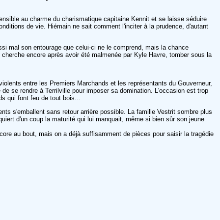
sensible au charme du charismatique capitaine Kennit et se laisse séduire
conditions de vie. Hiémain ne sait comment l'inciter à la prudence, d'autant
aussi mal son entourage que celui-ci ne le comprend, mais la chance
e cherche encore après avoir été malmenée par Kyle Havre, tomber sous la
lus violents entre les Premiers Marchands et les représentants du Gouverneur,
 de se rendre à Terrilville pour imposer sa domination. L'occasion est trop
 qui font feu de tout bois...
s s'emballent sans retour arrière possible. La famille Vestrit sombre plus
acquiert d'un coup la maturité qui lui manquait, même si bien sûr son jeune
ncore au bout, mais on a déjà suffisamment de pièces pour saisir la tragédie