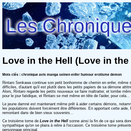
Les Chroniques
Love in the Hell (Love in the 
Mots clés : chronique avis manga seinen enfer humour erotisme demon
Rintaro Senkawa continue son petit bonhomme de chemin en enfer, même s'il
difficiles, d'autant qu'il est plutôt dans les petits papiers de sa démone att
Alors, Rintaro regarde les petits nouveaux se faire maltraiter, et tombe mêm
pour le jour fatidique, et Rintaro se met même en tête de l'aider, pour cela...
Le jeune damné est maintenant même prêt à aider certains démons, notamment 
les populations doivent forcément être différentes. En apportant cette aide,
remontant dans de bien vieux souvenirs...
Ce troisième tome de
Love in the Hell
sonne ainsi la fin de ce qui sera don
sympathique qu'on se plaira à relire à l'occasion. Ce troisième tome présen
personnage principal.