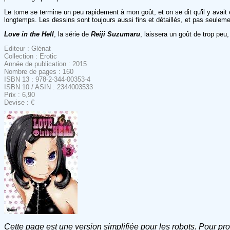
Le tome se termine un peu rapidement à mon goût, et on se dit qu'il y avait e
longtemps. Les dessins sont toujours aussi fins et détaillés, et pas seulem
Love in the Hell
, la série de
Reiji Suzumaru
, laissera un goût de trop peu
Editeur : Glénat
Collection : Erotic
Année de publication : 2015
Nombre de pages : 160
ISBN 13 : 978-2-344-00353-4
ISBN 10 / ASIN : 2344003533
Prix : 6,90
Devise : €
Cette page est une version simplifiée pour les robots. Pour pr