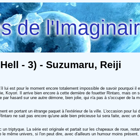
 de l'Imaginai
Hell - 3) - Suzumaru, Reiji
 lui est pour le moment encore totalement impossible de savoir pourquoi il e
itrée, Koyori. Il arrive bien encore à cette dernière de fouetter Rintaro, mais o
e par hasard sur une autre démone, bien jolie, qui n'a pas à s'occuper de la mo
en portant un étrange paquet à l'extérieur de la ville. L'occasion pour lui d
 Rintaro ne sait pas encore qu'une aide bien précieuse lui sera faite, avec un 
c un triptyque. La série est originale et partait sur les chapeaux de roue, no
te le même univers, si l'on peut dire, avec d'ailleurs un humour moins présen