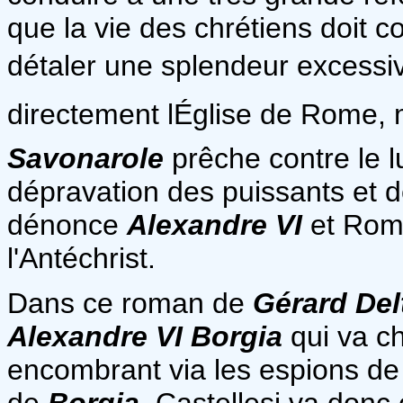
que la vie des chrétiens doit c
détaler une splendeur excessiv
directement lÉglise de Rome, 
Savonarole
prêche contre le l
dépravation des puissants et de 
dénonce
Alexandre VI
et Rom
l'Antéchrist.
Dans ce roman de
Gérard Delt
Alexandre VI Borgia
qui va ch
encombrant via les espions de 
de
Borgia
. Castellesi va donc