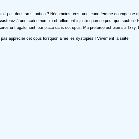
erait pas dans sa situation ? Néanmoins, cest une jeune femme courageuse que
assisterez à une scène horrible et tellement injuste quon ne peut que soutenir 
res ont également leur place dans cet opus. Ma préférée est bien sûr Izzy, fill
ne pas apprécier cet opus lorsquon aime les dystopies ! Vivement la suite.