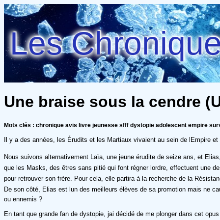
Les Chroniques
Une braise sous la cendre (U
Mots clés : chronique avis livre jeunesse sfff dystopie adolescent empire sur
Il y a des années, les Érudits et les Martiaux vivaient au sein de lEmpire e
Nous suivons alternativement Laïa, une jeune érudite de seize ans, et Elias, u
que les Masks, des êtres sans pitié qui font régner lordre, effectuent une de
pour retrouver son frère. Pour cela, elle partira à la recherche de la Résistanc
De son côté, Elias est lun des meilleurs élèves de sa promotion mais ne cauti
ou ennemis ?
En tant que grande fan de dystopie, jai décidé de me plonger dans cet opus