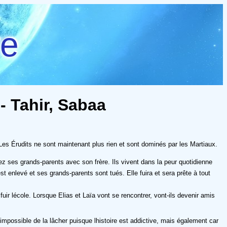
re
- Tahir, Sabaa
. Les Érudits ne sont maintenant plus rien et sont dominés par les Martiaux.
chez ses grands-parents avec son frère. Ils vivent dans la peur quotidienne
st enlevé et ses grands-parents sont tués. Elle fuira et sera prête à tout
uir lécole. Lorsque Elias et Laïa vont se rencontrer, vont-ils devenir amis
possible de la lâcher puisque lhistoire est addictive, mais également car