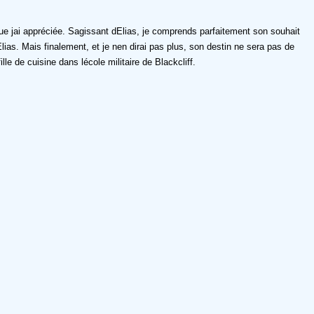
 jai appréciée. Sagissant dElias, je comprends parfaitement son souhait
Elias. Mais finalement, et je nen dirai pas plus, son destin ne sera pas de
e de cuisine dans lécole militaire de Blackcliff.