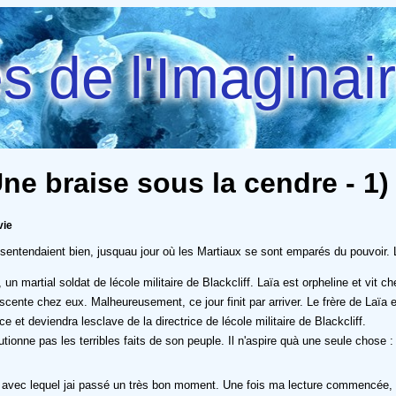
 de l'Imaginai
ne braise sous la cendre - 1) 
vie
t sentendaient bien, jusquau jour où les Martiaux se sont emparés du pouvoir
n martial soldat de lécole militaire de Blackcliff. Laïa est orpheline et vit 
scente chez eux. Malheureusement, ce jour finit par arriver. Le frère de Laïa e
e et deviendra lesclave de la directrice de lécole militaire de Blackcliff.
onne pas les terribles faits de son peuple. Il n'aspire quà une seule chose : f
 avec lequel jai passé un très bon moment. Une fois ma lecture commencée, im