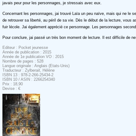
javais peur pour les personnages, je stressais avec eux.
Concernant les personnages, jai trouvé Laïa un peu naïve, mais qui ne le s
de retrouver sa liberté, au péril de sa vie. Dès le début de la lecture, vous 
fuir lécole. Jai également apprécié ce personnage. Les personnages secondai
Pour conclure, jai passé un très bon moment de lecture. Il est difficile de 
Editeur : Pocket jeunesse
Année de publication : 2015
Année de 1e publication VO : 2015
Nombre de pages : 528
Langue originale : Anglais (Etats-Unis)
Traducteur : Zylberait, Hélène
ISBN 13 : 978-2-266-25434-2
ISBN 10 / ASIN : 2266254340
Prix : 18,90
Devise : €