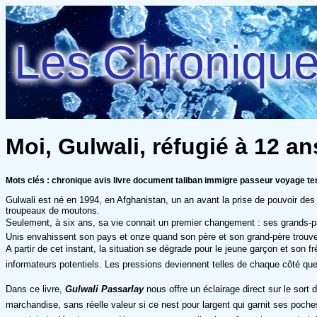
Les Chroniques
Moi, Gulwali, réfugié à 12 a
Mots clés : chronique avis livre document taliban immigre passeur voyage t
Gulwali est né en 1994, en Afghanistan, un an avant la prise de pouvoir de
troupeaux de moutons.
Seulement, à six ans, sa vie connait un premier changement : ses grands-par
Unis envahissent son pays et onze quand son père et son grand-père trouve
A partir de cet instant, la situation se dégrade pour le jeune garçon et son f
informateurs potentiels. Les pressions deviennent telles de chaque côté que 
Dans ce livre,
Gulwali Passarlay
nous offre un éclairage direct sur le sort
marchandise, sans réelle valeur si ce nest pour largent qui garnit ses poc