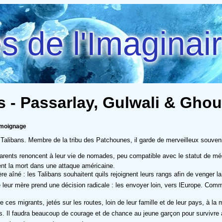
 de l'Imaginai
ns - Passarlay, Gulwali & Gho
emoignage
s Talibans. Membre de la tribu des Patchounes, il garde de merveilleux souve
ents renoncent à leur vie de nomades, peu compatible avec le statut de médecin
nt la mort dans une attaque américaine.
rère aîné : les Talibans souhaitent quils rejoignent leurs rangs afin de venge
leur mère prend une décision radicale : les envoyer loin, vers lEurope. Comm
 de ces migrants, jetés sur les routes, loin de leur famille et de leur pays, à 
hes. Il faudra beaucoup de courage et de chance au jeune garçon pour survivre à