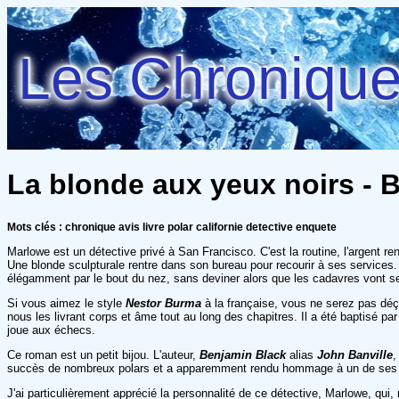
Les Chroniques
La blonde aux yeux noirs - 
Mots clés : chronique avis livre polar californie detective enquete
Marlowe est un détective privé à San Francisco. C'est la routine, l'argent 
Une blonde sculpturale rentre dans son bureau pour recourir à ses services
élégamment par le bout du nez, sans deviner alors que les cadavres vont se
Si vous aimez le style
Nestor Burma
à la française, vous ne serez pas déçu
nous les livrant corps et âme tout au long des chapitres. Il a été baptisé 
joue aux échecs.
Ce roman est un petit bijou. L'auteur,
Benjamin Black
alias
John Banville
,
succès de nombreux polars et a apparemment rendu hommage à un de ses a
J'ai particulièrement apprécié la personnalité de ce détective, Marlowe, qui