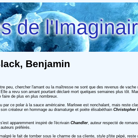
 de l'Imaginai
Black, Benjamin
rentre peu, chercher l'amant ou la maîtresse ne sont que des revenus de vache
. Elle a revu son amant pourtant déclaré mort quelques semaines plus tôt. M
 faire de plus en plus nombreux.
 par ce polar à la sauce américaine. Marlowe est nonchalant, mais reste clas
par son créateur en hommage au dramaturge et poète élisabéthain
Christopher
 s'est apparemment inspiré de l'écrivain
Chandler
, auteur respecté de romans 
uteurs préférés.
, malgré le fait de tomber sous le charme de sa cliente, style p'tite pépé, re