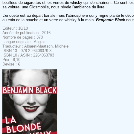
bouffées de cigarettes et les verres de whisky qui s'enchaînent. Ce sont le
sa voiture, une Oldsmobile, nous révèle l'ambiance du livre.
L'enquête est au départ banale mais l'atmosphère qui y règne plante le déco
au coin de la bouche et un verre de whisky à la main.
Benjamin Black
nous
Editeur : 10/18
Année de publication : 2016
Nombre de pages : 378
Langue originale : Anglais
Traducteur : Albaret-Maatsch, Michele
ISBN 13 : 978-2-26406379-3
ISBN 10 / ASIN : 2264063793
Prix : 8,10
Devise : €