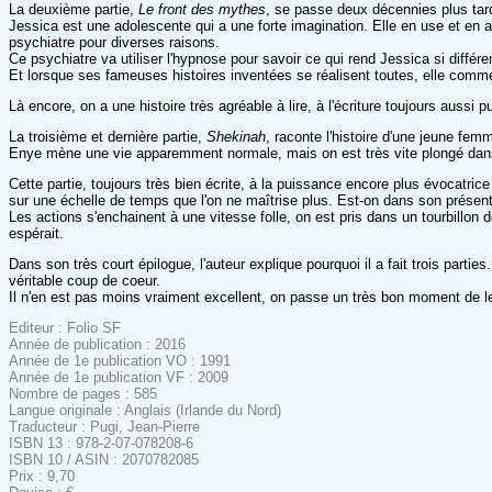
La deuxième partie,
Le front des mythes
, se passe deux décennies plus tard, 
Jessica est une adolescente qui a une forte imagination. Elle en use et en 
psychiatre pour diverses raisons.
Ce psychiatre va utiliser l'hypnose pour savoir ce qui rend Jessica si diffé
Et lorsque ses fameuses histoires inventées se réalisent toutes, elle co
Là encore, on a une histoire très agréable à lire, à l'écriture toujours aus
La troisième et dernière partie,
Shekinah
, raconte l'histoire d'une jeune fem
Enye mène une vie apparemment normale, mais on est très vite plongé dans sa 
Cette partie, toujours très bien écrite, à la puissance encore plus évocatri
sur une échelle de temps que l'on ne maîtrise plus. Est-on dans son présent
Les actions s'enchainent à une vitesse folle, on est pris dans un tourbillon 
espérait.
Dans son très court épilogue, l'auteur explique pourquoi il a fait trois partie
véritable coup de coeur.
Il n'en est pas moins vraiment excellent, on passe un très bon moment de l
Editeur : Folio SF
Année de publication : 2016
Année de 1e publication VO : 1991
Année de 1e publication VF : 2009
Nombre de pages : 585
Langue originale : Anglais (Irlande du Nord)
Traducteur : Pugi, Jean-Pierre
ISBN 13 : 978-2-07-078208-6
ISBN 10 / ASIN : 2070782085
Prix : 9,70