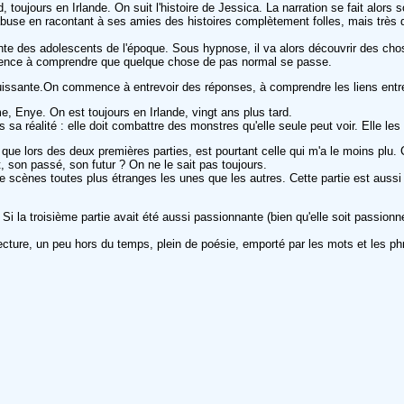
toujours en Irlande. On suit l'histoire de Jessica. La narration se fait alors s
abuse en racontant à ses amies des histoires complètement folles, mais très dé
rente des adolescents de l'époque. Sous hypnose, il va alors découvrir des ch
mmence à comprendre que quelque chose de pas normal se passe.
si puissante.On commence à entrevoir des réponses, à comprendre les liens entr
me, Enye. On est toujours en Irlande, vingt ans plus tard.
réalité : elle doit combattre des monstres qu'elle seule peut voir. Elle les 
ce que lors des deux premières parties, est pourtant celle qui m'a le moins pl
, son passé, son futur ? On ne le sait pas toujours.
de scènes toutes plus étranges les unes que les autres. Cette partie est aussi l
s. Si la troisième partie avait été aussi passionnante (bien qu'elle soit passio
ecture, un peu hors du temps, plein de poésie, emporté par les mots et les ph