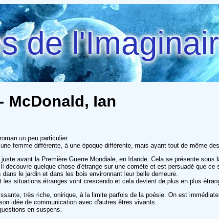
 de l'Imaginai
 - McDonald, Ian
oman un peu particulier.
 une femme différente, à une époque différente, mais ayant tout de même des l
y, juste avant la Première Guerre Mondiale, en Irlande. Cela se présente sous 
 Il découvre quelque chose d'étrange sur une comète et est persuadé que ce 
ans le jardin et dans les bois environnant leur belle demeure.
t les situations étranges vont crescendo et cela devient de plus en plus étrang
ssante, très riche, onirique, à la limite parfois de la poésie. On est immédi
 son idée de communication avec d'autres êtres vivants.
 questions en suspens.