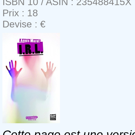
ISBN 10 / ASIN : 235488415X
Prix : 18
Devise : €
Cette page est une versio