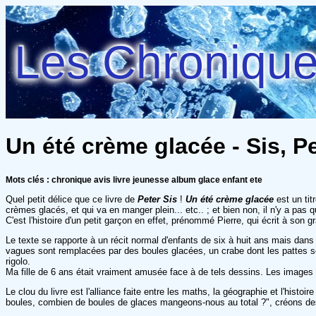
Les Chroniques
Un été crème glacée - Sis, P
Mots clés : chronique avis livre jeunesse album glace enfant ete
Quel petit délice que ce livre de
Peter Sis
!
Un été crème glacée
est un tit
crèmes glacés, et qui va en manger plein... etc.. ; et bien non, il n'y a pas q
C'est l'histoire d'un petit garçon en effet, prénommé Pierre, qui écrit à son g
Le texte se rapporte à un récit normal d'enfants de six à huit ans mais dans
vagues sont remplacées par des boules glacées, un crabe dont les pattes so
rigolo.
Ma fille de 6 ans était vraiment amusée face à de tels dessins. Les images
Le clou du livre est l'alliance faite entre les maths, la géographie et l'hi
boules, combien de boules de glaces mangeons-nous au total ?", créons des 