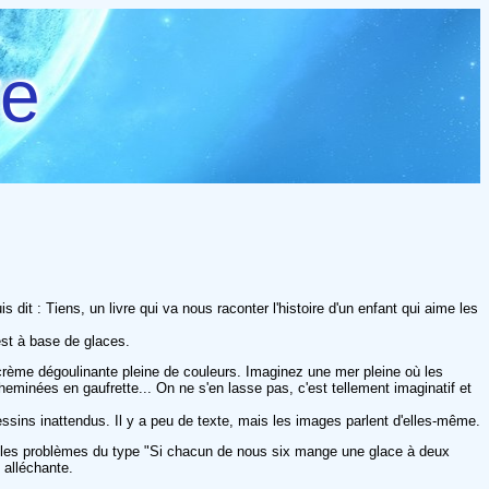
re
dit : Tiens, un livre qui va nous raconter l'histoire d'un enfant qui aime les
 est à base de glaces.
e crème dégoulinante pleine de couleurs. Imaginez une mer pleine où les
inées en gaufrette... On ne s'en lasse pas, c'est tellement imaginatif et
sins inattendus. Il y a peu de texte, mais les images parlent d'elles-même.
vons les problèmes du type "Si chacun de nous six mange une glace à deux
 alléchante.