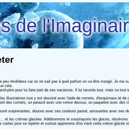
 de l'Imaginai
eter
re peu révélateur car on ne sait pas à quel parfum on va être mangé. Je me suis 
ue cela.
rand-père pour lui faire part de ses vacances. Il lui raconte tout, mais ce tout
 les illustrations tout y est dessiné avec l'aide de cornets, d'esquimaux et d
nt des cornets, un parasol avec une cerise dessus, un paquebot avec des chem
 sont surprenantes, douces avec ses couleurs pastel, amusantes avec ses des
stoire ... et les crèmes glacées. Additionnons et soustrayons les glaces, résol
cartes pour se repérer et surtout apprenons d'où vient cette crème glacée si