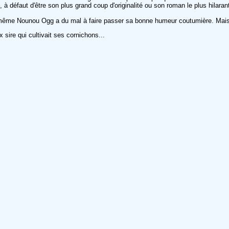
 défaut d'être son plus grand coup d'originalité ou son roman le plus hilarant
t même Nounou Ogg a du mal à faire passer sa bonne humeur coutumière. Mais ç
x sire qui cultivait ses cornichons...