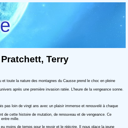
re
Pratchett, Terry
ru et toute la nature des montagnes du Causse prend le choc en pleine
univers après une première invasion ratée. L'heure de la vengeance sonne.
puis pas loin de vingt ans avec un plaisir immense et renouvelé à chaque
ment de cette histoire de mutation, de renouveau et de vengeance. Ce
entre mille.
eu moins de temps pour le revoir et le réécrire. Il nous place la jeune