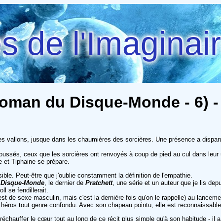
 de l'Imaginai
oman du Disque-Monde - 6) - 
 les vallons, jusque dans les chaumières des sorcières. Une présence a dispa
ussés, ceux que les sorcières ont renvoyés à coup de pied au cul dans leur 
e et Tiphaine se prépare.
ible. Peut-être que j'oublie constamment la définition de l'empathie.
 Disque-Monde
, le dernier de
Pratchett
, une série et un auteur que je lis de
l se fendillerait.
est de sexe masculin, mais c'est la dernière fois qu'on le rappelle) au lance
 héros tout genre confondu. Avec son chapeau pointu, elle est reconnaissable 
échauffer le cœur tout au long de ce récit plus simple qu'à son habitude - il a 