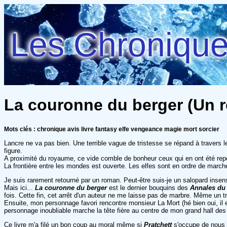
Les Chroniques
La couronne du berger (Un r
Mots clés : chronique avis livre fantasy elfe vengeance magie mort sorcier
Lancre ne va pas bien. Une terrible vague de tristesse se répand à travers
figure.
A proximité du royaume, ce vide comble de bonheur ceux qui en ont été repo
La frontière entre les mondes est ouverte. Les elfes sont en ordre de march
Je suis rarement retourné par un roman. Peut-être suis-je un salopard insens
Mais ici...
La couronne du berger
est le dernier bouquins des
Annales du
fois. Cette fin, cet arrêt d'un auteur ne me laisse pas de marbre. Même un trol
Ensuite, mon personnage favori rencontre monsieur La Mort (hé bien oui, il 
personnage inoubliable marche la tête fière au centre de mon grand hall des
Ce livre m'a filé un bon coup au moral même si
Pratchett
s'occupe de nous r