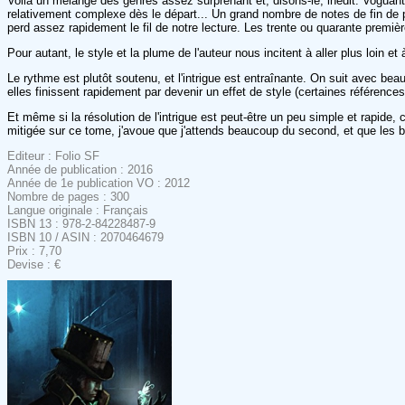
Voilà un mélange des genres assez surprenant et, disons-le, inédit. Voguant e
relativement complexe dès le départ... Un grand nombre de notes de fin de
perd assez rapidement le fil de notre lecture. Les trente ou quarante prem
Pour autant, le style et la plume de l'auteur nous incitent à aller plus loin
Le rythme est plutôt soutenu, et l'intrigue est entraînante. On suit avec be
elles finissent rapidement par devenir un effet de style (certaines référen
Et même si la résolution de l'intrigue est peut-être un peu simple et rapide, 
mitigée sur ce tome, j'avoue que j'attends beaucoup du second, et que les b
Editeur : Folio SF
Année de publication : 2016
Année de 1e publication VO : 2012
Nombre de pages : 300
Langue originale : Français
ISBN 13 : 978-2-84228487-9
ISBN 10 / ASIN : 2070464679
Prix : 7,70
Devise : €