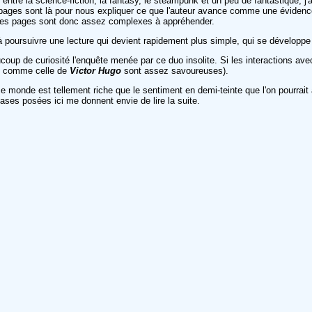
ntre la science-fiction, la fantasy, le steampunk et un peu de fantastique, j'a
 pages sont là pour nous expliquer ce que l'auteur avance comme une évidenc
ières pages sont donc assez complexes à appréhender.
 et à poursuivre une lecture qui devient rapidement plus simple, qui se dévelop
aucoup de curiosité l'enquête menée par ce duo insolite. Si les interactions a
ces comme celle de
Victor Hugo
sont assez savoureuses).
ce monde est tellement riche que le sentiment en demi-teinte que l'on pourrait a
ases posées ici me donnent envie de lire la suite.