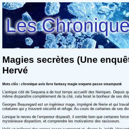
Les Chroniques
Magies secrètes (Une enquêt
Hervé
Mots clés : chronique avis livre fantasy magie enquete passe steampunk
L'antique cité de Sequana a de tout temps accueilli des féeriques. Depuis que
même disparaître complètement de la cité, cela ferait le bonheur de ses diri
Georges Beauregard est un ingénieur mage, imprégné de féerie et qui travaille 
créatures qui y trouvent sécurité et refuge. Au cours de certaines de ses d
Lorsque le neveu de l’empereur disparaît, il semble bien que certaines forces
mystérieuse disparition, et comprendre les motivations des ravisseurs.