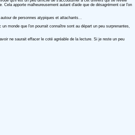
voue qu'il est un peu difficile de s'accoutumer à cet univers qui se révèle
e. Cela apporte malheureusement autant d'aide que de désagrément car l'on
pe autour de personnes atypiques et attachants...
vec un monde que l'on pourrait connaître sont au départ un peu surprenantes,
voir ne saurait effacer le coté agréable de la lecture. Si je reste un peu