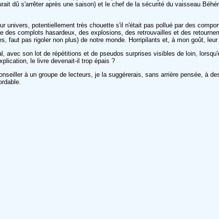
ait dû s'arrêter après une saison) et le chef de la sécurité du vaisseau Béhém
r univers, potentiellement très chouette s'il n'était pas pollué par des comp
-vite des complots hasardeux, des explosions, des retrouvailles et des retourn
nnes, faut pas rigoler non plus) de notre monde. Horripilants et, à mon goût, le
l, avec son lot de répétitions et de pseudos surprises visibles de loin, lorsqu
cation, le livre devenait-il trop épais ?
conseiller à un groupe de lecteurs, je la suggérerais, sans arrière pensée, à
ordable.