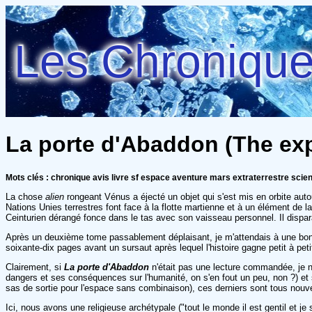
Les Chroniques
La porte d'Abaddon (The exp
Mots clés : chronique avis livre sf espace aventure mars extraterrestre scien
La chose
alien
rongeant Vénus a éjecté un objet qui s'est mis en orbite aut
Nations Unies terrestres font face à la flotte martienne et à un élément de l
Ceinturien dérangé fonce dans le tas avec son vaisseau personnel. Il dispara
Après un deuxième tome passablement déplaisant, je m'attendais à une bonne
soixante-dix pages avant un sursaut après lequel l'histoire gagne petit à pet
Clairement, si
La porte d'Abaddon
n'était pas une lecture commandée, je n'
dangers et ses conséquences sur l'humanité, on s'en fout un peu, non ?) et 
sas de sortie pour l'espace sans combinaison), ces derniers sont tous nouv
Ici, nous avons une religieuse archétypale ("tout le monde il est gentil et j