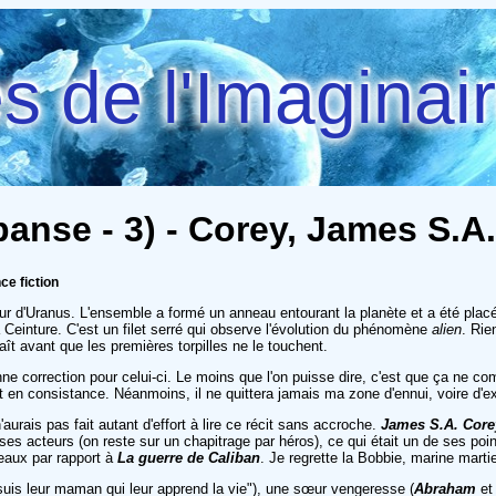
 de l'Imaginai
anse - 3) - Corey, James S.A.
ce fiction
our d'Uranus. L'ensemble a formé un anneau entourant la planète et a été placé
a Ceinture. C'est un filet serré qui observe l'évolution du phénomène
alien
. Rie
ît avant que les premières torpilles ne le touchent.
 correction pour celui-ci. Le moins que l'on puisse dire, c'est que ça ne co
it en consistance. Néanmoins, il ne quittera jamais ma zone d'ennui, voire d'e
aurais pas fait autant d'effort à lire ce récit sans accroche.
James S.A. Cor
ses acteurs (on reste sur un chapitrage par héros), ce qui était un de ses poi
eaux par rapport à
La guerre de Caliban
. Je regrette la Bobbie, marine mar
e suis leur maman qui leur apprend la vie"), une sœur vengeresse (
Abraham
e