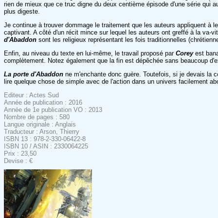
rien de mieux que ce truc digne du deux centième épisode d'une série qui aur
plus digeste.
Je continue à trouver dommage le traitement que les auteurs appliquent à leu
captivant. A côté d'un récit mince sur lequel les auteurs ont greffé à la va
d'Abaddon
sont les religieux représentant les fois traditionnelles (chrétie
Enfin, au niveau du texte en lui-même, le travail proposé par
Corey
est bana
complètement. Notez également que la fin est dépêchée sans beaucoup d'expli
La porte d'Abaddon
ne m'enchante donc guère. Toutefois, si je devais la 
lire quelque chose de simple avec de l'action dans un univers facilement ab
Editeur : Actes Sud
Année de publication : 2016
Année de 1e publication VO : 2013
Nombre de pages : 580
Langue originale : Anglais
Traducteur : Arson, Thierry
ISBN 13 : 978-2-330-06422-8
ISBN 10 / ASIN : 2330064225
Prix : 23,50
Devise : €