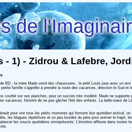
 de l'Imaginai
- 1) - Zidrou & Lafebre, Jord
te
ur de BD ; la mère Mado vend des chaussures ; le petit Louis joue avec un ami 
petite famille s'apprête à prendre la route des vacances, direction le Sud et le
os courbé sur ses planches, pour un succès très modéré. Mado ne supporte plu
s vacances, histoire de ne pas gâcher l'été des enfants. La belle-sœur de Lili
ault pour voir tous les petits moments qui forment leur quotidien estival, on 
e-tête, les blagues répétitives et un peu lourdes du père pour animer le traje
balancer les soucis quotidiens omniprésents. L'émotion affleure dans toutes le
ste.