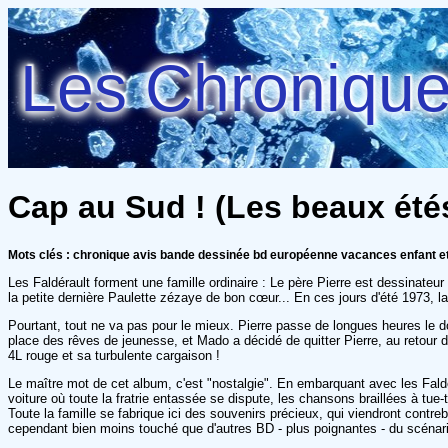
Les Chroniques
Cap au Sud ! (Les beaux étés 
Mots clés : chronique avis bande dessinée bd européenne vacances enfant e
Les Faldérault forment une famille ordinaire : Le père Pierre est dessinate
la petite dernière Paulette zézaye de bon cœur... En ces jours d'été 1973, la 
Pourtant, tout ne va pas pour le mieux. Pierre passe de longues heures le d
place des rêves de jeunesse, et Mado a décidé de quitter Pierre, au retour de
4L rouge et sa turbulente cargaison !
Le maître mot de cet album, c'est "nostalgie". En embarquant avec les Faldér
voiture où toute la fratrie entassée se dispute, les chansons braillées à tu
Toute la famille se fabrique ici des souvenirs précieux, qui viendront contre
cependant bien moins touché que d'autres BD - plus poignantes - du scénari