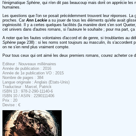
l'énigmatique
Sphène
, qui n'en dit pas beaucoup mais dont on apprécie les
humaines.
Les questions que l'on se posait précédemment trouvent leur réponses. La g
proches. Car
Ann Leckie
a su jouer de tous les éléments qu'elle avait gliss
ingéniosité. Il y a certes quelques facilités (la manière dont s'en sort Quete
cet univers dans d'autres romans, si l'auteure le souhaite ; pour ma part, ça
A noter que les fautes volontaires d'accord et de genre, si troublantes au déb
Sphène
page 238) : si les noms sont toujours au masculin, ils s'accordent pa
on ne s'en rend plus vraiment compte.
Pour tous ceux qui ont aimé les deux premiers romans, courez acheter ce der
Editeur : Nouveaux millénaires
Année de publication : 2016
Année de 1e publication VO : 2015
Nombre de pages : 384
Langue originale : Anglais (Etats-Unis)
Traducteur : Marcel, Patrick
ISBN 13 : 978-2-290-11140-6
ISBN 10 / ASIN : 2290111406
Prix : 20
Devise : €