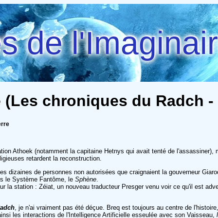
 de l'Imaginai
re (Les chroniques du Radch - 
erre
tion Athoek (notamment la capitaine Hetnys qui avait tenté de l'assassiner), m
igieuses retardent la reconstruction.
 des dizaines de personnes non autorisées que craignaient la gouverneur Giaro
ans le Système Fantôme, le
Sphène
.
r la station : Zéiat, un nouveau traducteur Presger venu voir ce qu'il est ad
Radch
, je n'ai vraiment pas été déçue. Breq est toujours au centre de l'histoir
si les interactions de l'Intelligence Artificielle esseulée avec son Vaisseau,