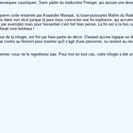
 remarques caustiques. Sans parler du traducteur Presger, qui assure une do
uerre civile entamée par Anaander Mianaaï, la toute-puissante Maître du Radc
és dans son récit jusque là pour nous concocter une fin explosive, qui accumul
r, par exemple) mais pour l'essentiel c'est fort bien pensé. La fin est à la fois
 ferait mon bonheur !
ut de la trilogie, ont fini par faire partie du décor. D'autant qu'une logique s
r contre au féminin pour montrer qu'il s'agit d'une personne, ou restent au neu
nier, vous ne le regretterez pas. Pour moi en tout cas, cette trilogie a été 