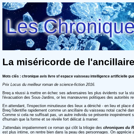
Les Chroniques
La miséricorde de l'ancillai
Mots clés : chronique avis livre sf espace vaisseau intelligence artificielle gu
Prix Locus du meilleur roman de science-fiction 2016.
Breq a réussi à mettre en échec ses adversaires les plus évidents sur la sta
l'évacuation des Sous-Jardins, or les manœuvres politiques des autorités rel
En attendant, l'inspection minutieuse des lieux a déniché - en lieu et place
Breq l'identifie rapidement comme un ancillaire du vaisseau notaï caché d
Comme si cela ne suffisait pas, un autre individu se présente inopinément su
d'humain que la forme et se révèle fort délicat à manier.
J'attendais impatiemment ce roman qui clôt la trilogie des
chroniques du 
est plus intime, on rentre bien dans la peau des personnages. On apprécie ain