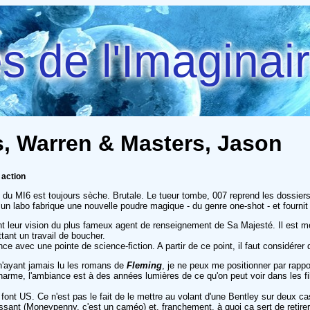
 de l'Imaginai
is, Warren & Masters, Jason
 action
du MI6 est toujours sèche. Brutale. Le tueur tombe, 007 reprend les dossiers c
, un labo fabrique une nouvelle poudre magique - du genre one-shot - et fourni
t leur vision du plus fameux agent de renseignement de Sa Majesté. Il est 
ttant un travail de boucher.
 avec une pointe de science-fiction. A partir de ce point, il faut considérer q
(n'ayant jamais lu les romans de
Fleming
, je ne peux me positionner par rappo
arme, l'ambiance est à des années lumières de ce qu'on peut voir dans les f
c
font US. Ce n'est pas le fait de le mettre au volant d'une Bentley sur deux ca
essant (Moneypenny, c'est un caméo) et, franchement, à quoi ça sert de retirer 