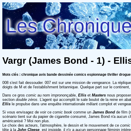
Les Chroniques
Vargr (James Bond - 1) - Ell
Mots clés : chronique avis bande dessinée comics espionnage thriller drogue
008 s'est fait dessouder. 007 est sur une mission de vengeance. La réplique 
doigts de M et de l'establishment britannique. Quelque part sur le continent
Dans ce gros
comic
au nom imprononçable,
Ellis
et
Masters
nous proposen
section
double zéros
. L'agent qui accomplit le sale boulot de la reine en aba
Ellis
le propulse dans une enquête internationale mêlant complot et vengeance
Si vous envisagez de voir ce
comic book
comme un
James Bond
de film 
scénario tient sur du papier de cigarette consumé, James Bond n'a aucun ch
américanisé ? Moi non plus.
Le choix des acteurs, l'atmosphère, le dessin et le mouvement de ce
comi
tête à la
John Cleese
, est insipide, il n'y a aucun personnage féminin intér