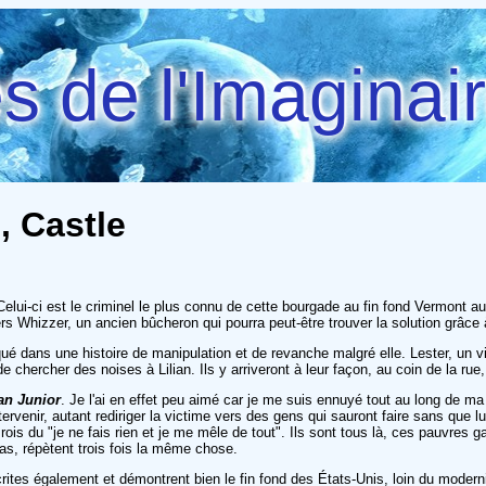
 de l'Imaginai
, Castle
i-ci est le criminel le plus connu de cette bourgade au fin fond Vermont aux É
 vers Whizzer, un ancien bûcheron qui pourra peut-être trouver la solution grâce 
é dans une histoire de manipulation et de revanche malgré elle. Lester, un v
e chercher des noises à Lilian. Ils y arriveront à leur façon, au coin de la ru
an Junior
. Je l'ai en effet peu aimé car je me suis ennuyé tout au long de m
ervenir, autant rediriger la victime vers des gens qui sauront faire sans que lu
s rois du "je ne fais rien et je me mêle de tout". Ils sont tous là, ces pauvres 
pas, répètent trois fois la même chose.
rites également et démontrent bien le fin fond des États-Unis, loin du modern