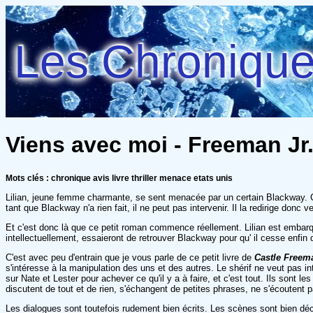
Les Chroniques
Viens avec moi - Freeman Jr.
Mots clés : chronique avis livre thriller menace etats unis
Lilian, jeune femme charmante, se sent menacée par un certain Blackway. Celu
tant que Blackway n'a rien fait, il ne peut pas intervenir. Il la redirige donc
Et c'est donc là que ce petit roman commence réellement. Lilian est embarqu
intellectuellement, essaieront de retrouver Blackway pour qu' il cesse enfin d
C'est avec peu d'entrain que je vous parle de ce petit livre de
Castle Freem
s'intéresse à la manipulation des uns et des autres. Le shérif ne veut pas int
sur Nate et Lester pour achever ce qu'il y a à faire, et c'est tout. Ils sont le
discutent de tout et de rien, s'échangent de petites phrases, ne s'écoutent 
Les dialogues sont toutefois rudement bien écrits. Les scènes sont bien déc