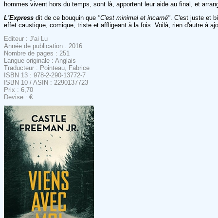
hommes vivent hors du temps, sont là, apportent leur aide au final, et arran
L'Express
dit de ce bouquin que
"C'est minimal et incarné"
. C'est juste et 
effet caustique, comique, triste et affligeant à la fois. Voilà, rien d'autre à ajo
Editeur : J'ai Lu
Année de publication : 2016
Nombre de pages : 251
Langue originale : Anglais
Traducteur : Pointeau, Fabrice
ISBN 13 : 978-2-290-13772-7
ISBN 10 / ASIN : 2290137723
Prix : 6,70
Devise : €