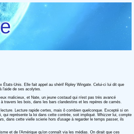
re
tats-Unis. Elle fait appel au shérif Ripley Wingate. Celui-ci lui dit que
à l'aide de ses acolytes.
ieux malicieux, et Nate, un jeune costaud qui n'est pas très avancé
e, à travers les bois, dans les bars clandestins et les repères de camés.
a lecture. Lecture rapide certes, mais ô combien quelconque. Excepté si on
i, qui représente la loi dans cette contrée, soit impliqué. Whizzer lui, compte
gars, dans cette vielle scierie hors d'usage à regarder le temps passer, ils
isme et de l'Amérique qu'on connaît via les médias. On dirait que ces