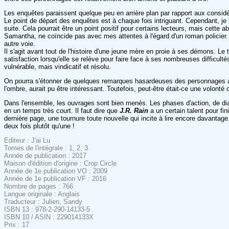
Les enquêtes paraissent quelque peu en arrière plan par rapport aux consid
Le point de départ des enquêtes est à chaque fois intriguant. Cependant, je 
suite. Cela pourrait être un point positif pour certains lecteurs, mais cette 
Samantha, ne coïncide pas avec mes attentes à l'égard d'un roman policier.
autre voie.
Il s'agit avant tout de l'histoire d'une jeune mère en proie à ses démons. 
satisfaction lorsqu'elle se relève pour faire face à ses nombreuses diffic
vulnérable, mais vindicatif et résolu.
On pourra s'étonner de quelques remarques hasardeuses des personnages auto
l'ombre, aurait pu être intéressant. Toutefois, peut-être était-ce une volonté 
Dans l'ensemble, les ouvrages sont bien menés. Les phases d'action, de dial
en un temps très court. Il faut dire que
J.R. Rain
a un certain talent pour fi
dernière page, une tournure toute nouvelle qui incite à lire encore davantag
deux fois plutôt qu'une !
Editeur : J'ai Lu
Tomes de l'intégrale : 1, 2, 3
Année de publication : 2017
Maison d'édition d'origine : Crop Circle
Année de 1e publication VO : 2009
Année de 1e publication VF : 2016
Nombre de pages : 766
Langue originale : Anglais
Traducteur : Julien, Sandy
ISBN 13 : 978-2-290-14133-5
ISBN 10 / ASIN : 229014133X
Prix : 17