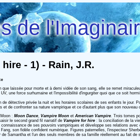
 de l'Imaginai
hire - 1) - Rain, J.R.
ce
que laissée pour morte et à demi vidée de son sang, elle se remet miraculeu
 UV, une force surhumaine et l'impossibilité d'ingurgiter quoi que ce soit hor
.
 de détective privée la nuit et les horaires scolaires de ses enfants le jour. P
els et de confronter sa nature vampirique et ce d'autant plus que son nouveau 
a Moon :
Moon Dance
,
Vampire Moon
et
American Vampire
. Trois tomes po
isir le second grand fil narratif de
Vampire for hire
: la conciliation de la v
 connaissance de ses pouvoirs vampiriques et développe ses relations avec 
 Fang, son fidèle confident numérique. Figures paternelles, l'inspecteur Sherb
e Samantha et l'un des seuls membres de sa famille réellement au fait de son