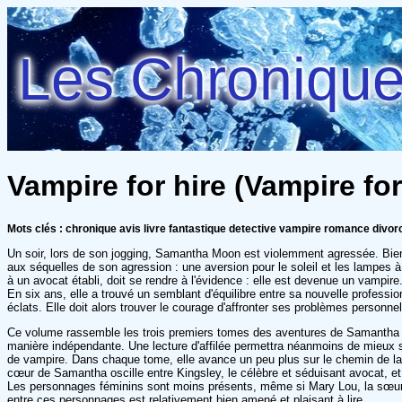
Les Chroniques
Vampire for hire (Vampire for 
Mots clés : chronique avis livre fantastique detective vampire romance divor
Un soir, lors de son jogging, Samantha Moon est violemment agressée. Bien 
aux séquelles de son agression : une aversion pour le soleil et les lampes à
à un avocat établi, doit se rendre à l'évidence : elle est devenue un vampire
En six ans, elle a trouvé un semblant d'équilibre entre sa nouvelle profession
éclats. Elle doit alors trouver le courage d'affronter ses problèmes personn
Ce volume rassemble les trois premiers tomes des aventures de Samanth
manière indépendante. Une lecture d'affilée permettra néanmoins de mieux sa
de vampire. Dans chaque tome, elle avance un peu plus sur le chemin de la
cœur de Samantha oscille entre Kingsley, le célèbre et séduisant avocat, et
Les personnages féminins sont moins présents, même si Mary Lou, la sœur d
entre ces personnages est relativement bien amené et plaisant à lire.