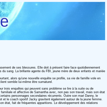
re
sement de ses blessures. Elle doit à présent faire face quotidiennement
mis du sang. La brillante agente du FBI, jeune mère de deux enfants et mariée
ourtant, alors qu'une nouvelle enquête se profile, sa vie de famille vole en
client semble lui-même être surnaturel.
ur trois enquêtes qui peuvent sans problème se lire à la suite ou de
ie familiale et affective de Samantha avec, non pas son travail, mais son état
certains personnages secondaires récurrents. Outre son mari Danny, le
et et le coach sportif Jacky gravitent également autour de la jeune femme.
 état, fait de fréquentes apparitions. Le développement des relations