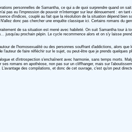
érations personnelles de Samantha, ce qui a de quoi surprendre quand on sait
n'ai pas eu l'impression de pouvoir m'interroger sur leur dénouement : en tant
absence d'indices, couplé au fait que la résolution de la situation dépend bien
 N'allez donc pas chercher une enquête classique ici. Certains romans du gen
Le traitement de sa situation est mené avec habileté. On suit Samantha tour à 
ultés... jusqu'au prochain pépin. Le cycle recommence alors et on s'y laisse 
ur de l'homosexualité ou des personnes souffrant d'addictions, alors que le 
de l'auteur de faire réfléchir sur le sujet, ou peut-être que je prends quelques 
ogue et d'introspection s'enchaînent avec harmonie, sans temps morts. Malgré 
nir ses romans en apothéose, non pas sur un cliffhanger, mais sur l'aboutisseme
e. L'avantage des compilations, et donc de cet ouvrage, c'est qu'on peut direct