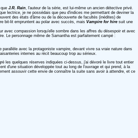
 que
J.R. Rain
, l'auteur de la série, est lui-même un ancien détective privé.
 que lectrice, je ne possédais que peu d'indices me permettant de deviner la
 souvent des états d'âme ou de la découverte de facultés (inédites) de
re bit-lit empruntent au polar avec succès, mais
Vampire for hire
suit une
tour avec compassion lorsqu'elle sombre dans les affres du désespoir et avec
prendre. Le personnage même de Samantha est parfaitement campé :
parallèle avec la protagoniste vampire, devant vivre sa vraie nature dans
plaisanteries internes au récit beaucoup trop au sérieux.
les quelques réserves indiquées ci-dessus, j'ai dévoré le livre tout entier
nt d'une situation développée tout au long de l'ouvrage et qui prend, à la
ement assouvir cette envie de connaître la suite sans avoir à attendre, et ce