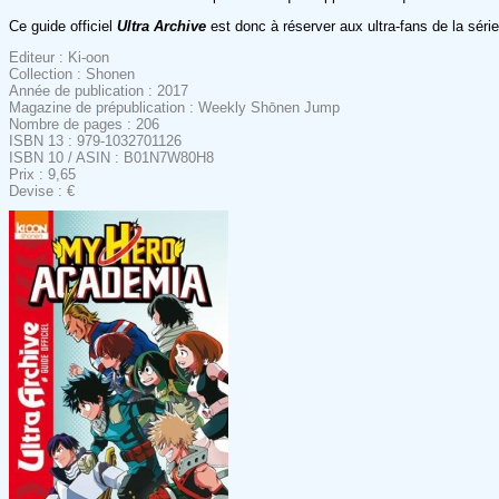
Ce guide officiel
Ultra Archive
est donc à réserver aux ultra-fans de la séri
Editeur : Ki-oon
Collection : Shonen
Année de publication : 2017
Magazine de prépublication : Weekly Shōnen Jump
Nombre de pages : 206
ISBN 13 : 979-1032701126
ISBN 10 / ASIN : B01N7W80H8
Prix : 9,65
Devise : €