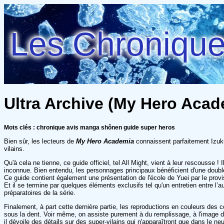
Les Chroniques
Ultra Archive (My Hero Acad
Mots clés : chronique avis manga shônen guide super heros
Bien sûr, les lecteurs de
My Hero Academia
connaissent parfaitement Izuku
vilains.
Qu'à cela ne tienne, ce guide officiel, tel All Might, vient à leur rescouss
inconnue. Bien entendu, les personnages principaux bénéficient d'une double 
Ce guide contient également une présentation de l'école de Yuei par le prov
Et il se termine par quelques éléments exclusifs tel qu'un entretien entre l’a
préparatoires de la série.
Finalement, à part cette dernière partie, les reproductions en couleurs des 
sous la dent. Voir même, on assiste purement à du remplissage, à l'image 
il dévoile des détails sur des super-vilains qui n'apparaîtront que dans le 