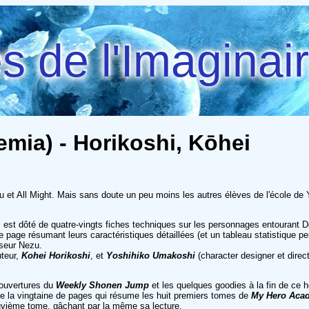
 de l'Imaginai
emia) - Horikoshi, Kōhei
 et All Might. Mais sans doute un peu moins les autres élèves de l'école de Yu
e ! Il est dôté de quatre-vingts fiches techniques sur les personnages entouran
page résumant leurs caractéristiques détaillées (et un tableau statistique pe
iseur Nezu.
uteur,
Kohei Horikoshi
, et
Yoshihiko Umakoshi
(character designer et direc
couvertures du
Weekly Shonen Jump
et les quelques goodies à la fin de ce ho
de la vingtaine de pages qui résume les huit premiers tomes de
My Hero Aca
neuvième tome, gâchant par la même sa lecture.