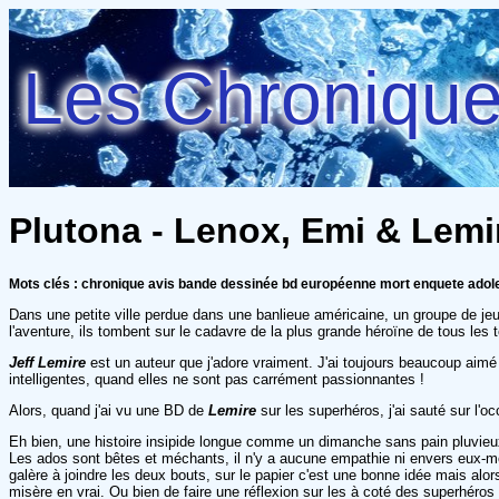
Les Chroniques
Plutona - Lenox, Emi & Lemir
Mots clés : chronique avis bande dessinée bd européenne mort enquete ado
Dans une petite ville perdue dans une banlieue américaine, un groupe de jeune
l'aventure, ils tombent sur le cadavre de la plus grande héroïne de tous le
Jeff Lemire
est un auteur que j'adore vraiment. J'ai toujours beaucoup aimé
intelligentes, quand elles ne sont pas carrément passionnantes !
Alors, quand j'ai vu une BD de
Lemire
sur les superhéros, j'ai sauté sur l'o
Eh bien, une histoire insipide longue comme un dimanche sans pain pluvieux
Les ados sont bêtes et méchants, il n'y a aucune empathie ni envers eux-mê
galère à joindre les deux bouts, sur le papier c'est une bonne idée mais alor
misère en vrai. Ou bien de faire une réflexion sur les à coté des superhéro