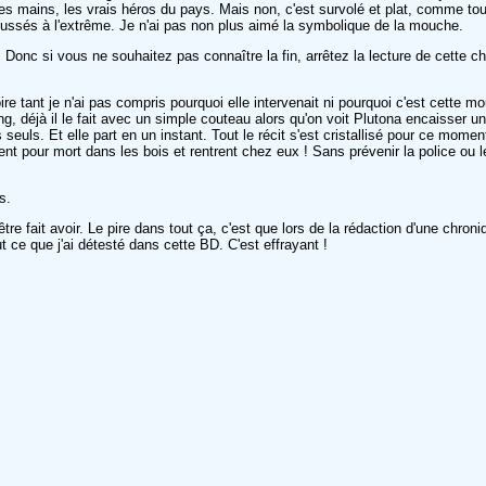
tes mains, les vrais héros du pays. Mais non, c'est survolé et plat, comme to
ussés à l'extrême. Je n'ai pas non plus aimé la symbolique de la mouche.
 Donc si vous ne souhaitez pas connaître la fin, arrêtez la lecture de cette c
ant je n'ai pas compris pourquoi elle intervenait ni pourquoi c'est cette mou
, déjà il le fait avec un simple couteau alors qu'on voit Plutona encaisser un 
os seuls. Et elle part en un instant. Tout le récit s'est cristallisé pour ce mome
ssent pour mort dans les bois et rentrent chez eux ! Sans prévenir la police o
s.
être fait avoir. Le pire dans tout ça, c'est que lors de la rédaction d'une chro
t ce que j'ai détesté dans cette BD. C'est effrayant !