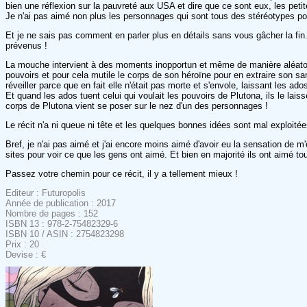
bien une réflexion sur la pauvreté aux USA et dire que ce sont eux, les peti
Je n'ai pas aimé non plus les personnages qui sont tous des stéréotypes po
Et je ne sais pas comment en parler plus en détails sans vous gâcher la fin.
prévenus !
La mouche intervient à des moments inopportun et même de manière aléatoire t
pouvoirs et pour cela mutile le corps de son héroïne pour en extraire son sang
réveiller parce que en fait elle n'était pas morte et s'envole, laissant les ad
Et quand les ados tuent celui qui voulait les pouvoirs de Plutona, ils le lai
corps de Plutona vient se poser sur le nez d'un des personnages !
Le récit n'a ni queue ni tête et les quelques bonnes idées sont mal exploitée
Bref, je n'ai pas aimé et j'ai encore moins aimé d'avoir eu la sensation de m'
sites pour voir ce que les gens ont aimé. Et bien en majorité ils ont aimé tou
Passez votre chemin pour ce récit, il y a tellement mieux !
Editeur : Futuropolis
Année de publication : 2017
Nombre de pages : 152
ISBN 13 : 978-2-75482329-6
ISBN 10 / ASIN : 2754823298
Prix : 20
Devise : €