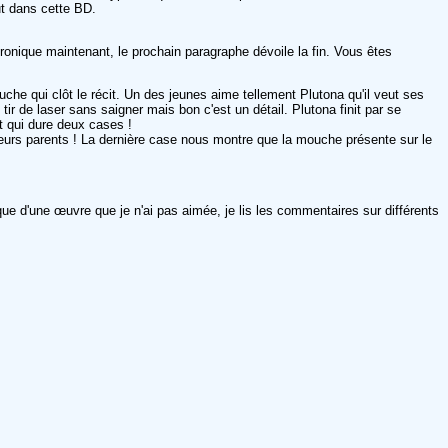
ut dans cette BD.
hronique maintenant, le prochain paragraphe dévoile la fin. Vous êtes
che qui clôt le récit. Un des jeunes aime tellement Plutona qu'il veut ses
tir de laser sans saigner mais bon c'est un détail. Plutona finit par se
nt qui dure deux cases !
u leurs parents ! La dernière case nous montre que la mouche présente sur le
nique d'une œuvre que je n'ai pas aimée, je lis les commentaires sur différents