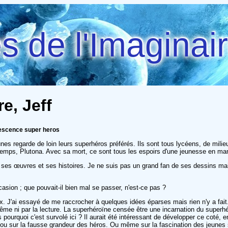
 de l'Imaginai
e, Jeff
lescence super heros
s regarde de loin leurs superhéros préférés. Ils sont tous lycéens, de milieux
s temps, Plutona. Avec sa mort, ce sont tous les espoirs d'une jeunesse en ma
 ses œuvres et ses histoires. Je ne suis pas un grand fan de ses dessins mai
ccasion ; que pouvait-il bien mal se passer, n'est-ce pas ?
. J'ai essayé de me raccrocher à quelques idées éparses mais rien n'y a fait
me ni par la lecture. La superhéroïne censée être une incarnation du superhé
s pourquoi c'est survolé ici ? Il aurait été intéressant de développer ce coté, 
s ou sur la fausse grandeur des héros. Ou même sur la fascination des jeunes s