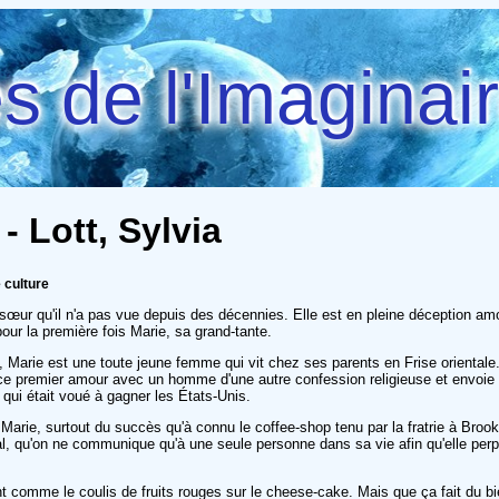
 de l'Imaginai
- Lott, Sylvia
 culture
 sœur qu'il n'a pas vue depuis des décennies. Elle est en pleine déception a
 pour la première fois Marie, sa grand-tante.
, Marie est une toute jeune femme qui vit chez ses parents en Frise orientale.
s ce premier amour avec un homme d'une autre confession religieuse et envoie
ui qui était voué à gagner les États-Unis.
 Marie, surtout du succès qu'à connu le coffee-shop tenu par la fratrie à Broo
al, qu'on ne communique qu'à une seule personne dans sa vie afin qu'elle perpét
 comme le coulis de fruits rouges sur le cheese-cake. Mais que ça fait du bien