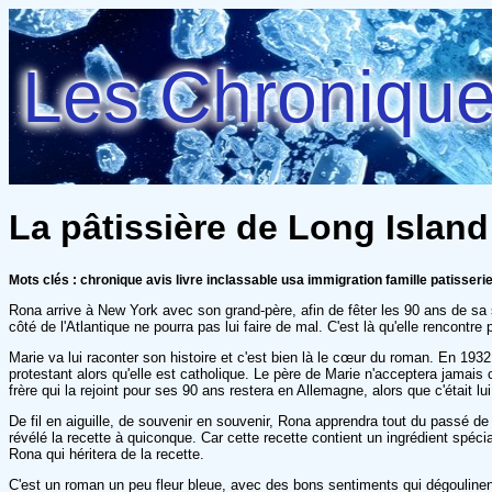
Les Chroniques
La pâtissière de Long Island 
Mots clés : chronique avis livre inclassable usa immigration famille patisserie
Rona arrive à New York avec son grand-père, afin de fêter les 90 ans de sa
côté de l'Atlantique ne pourra pas lui faire de mal. C'est là qu'elle rencontre
Marie va lui raconter son histoire et c'est bien là le cœur du roman. En 1932
protestant alors qu'elle est catholique. Le père de Marie n'acceptera jamai
frère qui la rejoint pour ses 90 ans restera en Allemagne, alors que c'était l
De fil en aiguille, de souvenir en souvenir, Rona apprendra tout du passé de
révélé la recette à quiconque. Car cette recette contient un ingrédient spéci
Rona qui héritera de la recette.
C'est un roman un peu fleur bleue, avec des bons sentiments qui dégoulinent