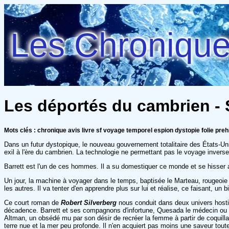
Les Chroniques
Les déportés du cambrien - 
Mots clés : chronique avis livre sf voyage temporel espion dystopie folie preh
Dans un futur dystopique, le nouveau gouvernement totalitaire des États-U
exil à l'ère du cambrien. La technologie ne permettant pas le voyage inverse
Barrett est l'un de ces hommes. Il a su domestiquer ce monde et se hisser 
Un jour, la machine à voyager dans le temps, baptisée le Marteau, rougeoi
les autres. Il va tenter d'en apprendre plus sur lui et réalise, ce faisant, un 
Ce court roman de
Robert Silverberg
nous conduit dans deux univers hostile
décadence. Barrett et ses compagnons d'infortune, Quesada le médecin ou enco
Altman, un obsédé mu par son désir de recréer la femme à partir de coquilla
terre nue et la mer peu profonde. Il n'en acquiert pas moins une saveur toute