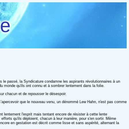
re
 le passé, la Syndicature condamne les aspirants révolutionnaires à un
s du monde qu'ils ont connu et à sombrer lentement dans la folie.
sur chacun et de repousser le désespoir.
s à s’apercevoir que le nouveau venu, un dénommé Lew Hahn, n'est pas comme
 lentement l'esprit mais tentant encore de résister à cette lente
fforts qu'ils déploient, chacun à leur manière, pour s'en sortir. Même
core en gestation est décrit comme lisse et sans aspérité, alternant la