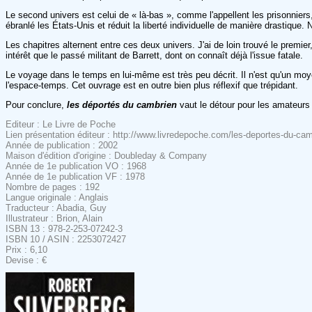
Le second univers est celui de « là-bas », comme l'appellent les prisonniers,
ébranlé les États-Unis et réduit la liberté individuelle de manière drasti
Les chapitres alternent entre ces deux univers. J'ai de loin trouvé le prem
intérêt que le passé militant de Barrett, dont on connaît déjà l'issue fatale.
Le voyage dans le temps en lui-même est très peu décrit. Il n'est qu'un mo
l'espace-temps. Cet ouvrage est en outre bien plus réflexif que trépidant.
Pour conclure,
les déportés du cambrien
vaut le détour pour les amateurs 
Editeur : Le Livre de Poche
Lien présentation éditeur : http://www.livredepoche.com/les-deportes-du-ca
Année de publication : 2002
Maison d'édition d'origine : Doubleday & Company
Année de 1e publication VO : 1968
Année de 1e publication VF : 1978
Nombre de pages : 192
Langue originale : Anglais
Traducteur : Abadia, Guy
Illustrateur : Brion, Alain
ISBN 13 : 978-2-253-07242-3
ISBN 10 / ASIN : 2253072427
Prix : 6,10
Devise : €