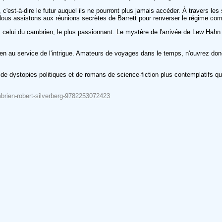
 c'est-à-dire le futur auquel ils ne pourront plus jamais accéder. À travers le
que. Nous assistons aux réunions secrètes de Barrett pour renverser le régim
ier, celui du cambrien, le plus passionnant. Le mystère de l'arrivée de Lew H
yen au service de l'intrigue. Amateurs de voyages dans le temps, n'ouvrez do
de dystopies politiques et de romans de science-fiction plus contemplatifs q
mbrien-robert-silverberg-9782253072423