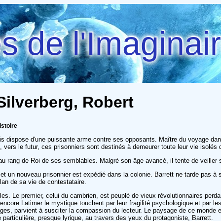
 de l'Imaginai
Silverberg, Robert
istoire
nis dispose d'une puissante arme contre ses opposants. Maître du voyage dans
, vers le futur, ces prisonniers sont destinés à demeurer toute leur vie isolé
au rang de Roi de ses semblables. Malgré son âge avancé, il tente de veiller 
e et un nouveau prisonnier est expédié dans la colonie. Barrett ne tarde pa
bilan de sa vie de contestataire.
s. Le premier, celui du cambrien, est peuplé de vieux révolutionnaires perdant
re Latimer le mystique touchent par leur fragilité psychologique et par les e
ges, parvient à susciter la compassion du lecteur. Le paysage de ce monde en
 particulière, presque lyrique, au travers des yeux du protagoniste, Barrett.