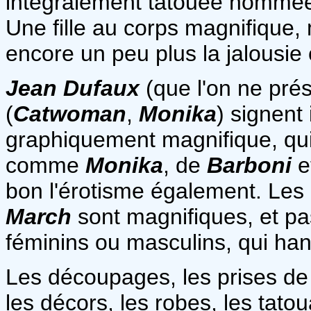
intégralement tatouée nommée
Une fille au corps magnifique, 
encore un peu plus la jalousie
Jean Dufaux
(que l'on ne pré
(
Catwoman
,
Monika
) signent
graphiquement magnifique, qui 
comme
Monika
, de
Barboni
e
bon l'érotisme également. Les
March
sont magnifiques, et p
féminins ou masculins, qui han
Les découpages, les prises d
les décors, les robes, les tatou