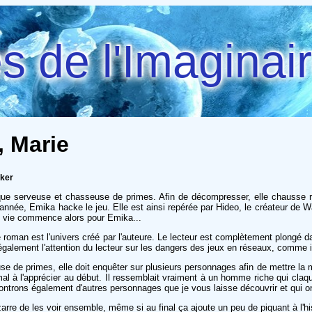
 de l'Imaginai
, Marie
cker
 que serveuse et chasseuse de primes. Afin de décompresser, elle chausse 
l'année, Emika hacke le jeu. Elle est ainsi repérée par Hideo, le créateur de W
lle vie commence alors pour Emika...
ce roman est l'univers créé par l'auteure. Le lecteur est complètement plongé 
 également l'attention du lecteur sur les dangers des jeux en réseaux, comme i
 de primes, elle doit enquêter sur plusieurs personnages afin de mettre la m
al à l'apprécier au début. Il ressemblait vraiment à un homme riche qui claque
controns également d'autres personnages que je vous laisse découvrir et qui o
rre de les voir ensemble, même si au final ça ajoute un peu de piquant à l'his