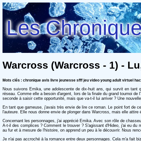
Les Chroniques
Warcross (Warcross - 1) - Lu
Mots clés : chronique avis livre jeunesse sfff jeu video young adult virtuel ha
Nous suivons Emika, une adolescente de dix-huit ans, qui survit en tant
réseau. Comme elle a besoin d'argent, lors de la finale du grand tournoi de 
seconde à saisir cette opportunité, mais que va-t-il lui arriver ? Une nouve
En tant que gameuse, j'avais très envie de lire ce roman. Le point fort de 
l'auteure. Elle nous donne envie de plonger dans Warcross, mais elle attire
Concernant les personnages, j'ai apprécié Emika. Avec son rôle de chasseuse
A-t-il des complices ? Comment le trouver ? S'agissant d'Hideo, j'ai eu du m
au fur et à mesure de l'histoire, on apprend un peu à le découvrir. Nous ren
Je n'ai pas accroché à la romance entre deux personnages. Cela m'a fait biza