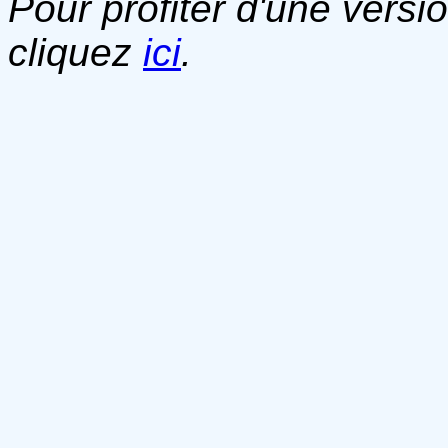
Pour profiter d'une versi
cliquez
ici
.