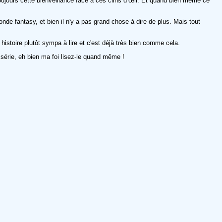
ujours cette bienveillance face à ces clins d’œil. Et quand bien même ce
e fantasy, et bien il n'y a pas grand chose à dire de plus. Mais tout
histoire plutôt sympa à lire et c'est déjà très bien comme cela.
 série, eh bien ma foi lisez-le quand même !