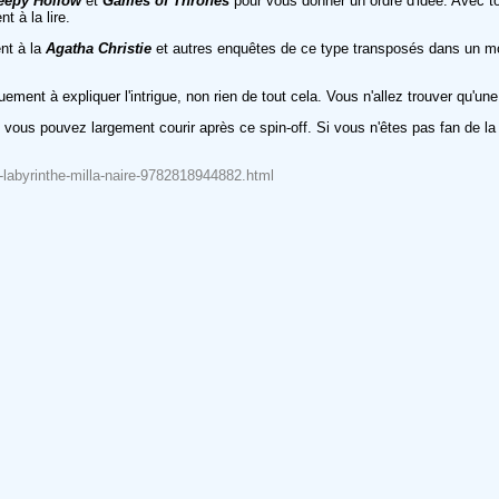
eepy Hollow
et
Games of Thrones
pour vous donner un ordre d'idée. Avec to
t à la lire.
ent à la
Agatha Christie
et autres enquêtes de ce type transposés dans un mond
nt à expliquer l'intrigue, non rien de tout cela. Vous n'allez trouver qu'une 
,
vous pouvez largement courir après ce spin-off. Si vous n'êtes pas fan de la
le-labyrinthe-milla-naire-9782818944882.html