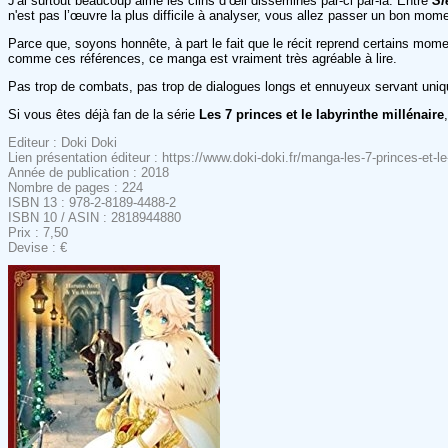
J'ai surtout beaucoup aimé les clins d’œil disséminés par-ci par-là. Entre
Sl
n'est pas l’œuvre la plus difficile à analyser, vous allez passer un bon momen
Parce que, soyons honnête, à part le fait que le récit reprend certains mom
comme ces références, ce manga est vraiment très agréable à lire.
Pas trop de combats, pas trop de dialogues longs et ennuyeux servant uniqueme
Si vous êtes déjà fan de la série
Les 7 princes et le labyrinthe millénaire
Editeur : Doki Doki
Lien présentation éditeur : https://www.doki-doki.fr/manga-les-7-princes-et-
Année de publication : 2018
Nombre de pages : 224
ISBN 13 : 978-2-8189-4488-2
ISBN 10 / ASIN : 2818944880
Prix : 7,50
Devise : €