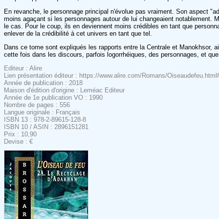
En revanche, le personnage principal n'évolue pas vraiment. Son aspect "adole
moins agaçant si les personnages autour de lui changeaient notablement. 
le cas. Pour le coup, ils en deviennent moins crédibles en tant que personn
enlever de la crédibilité à cet univers en tant que tel.
Dans ce tome sont expliqués les rapports entre la Centrale et Manokhsor, ain
cette fois dans les discours, parfois logorrhéiques, des personnages, et que 
Editeur : Alire
Lien présentation éditeur : https://www.alire.com/Romans/Oiseaudefeu.ht
Année de publication : 2018
Maison d'édition d'origine : Leméac Editeur
Année de 1e publication VO : 1990
Nombre de pages : 556
Langue originale : Français
ISBN 13 : 978-2-89615-128-8
ISBN 10 / ASIN : 2896151281
Prix : 10,90
Devise : €