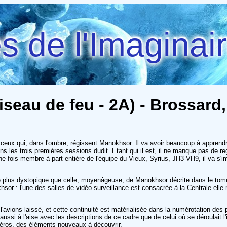
 de l'Imaginai
iseau de feu - 2A) - Brossard
t ceux qui, dans l'ombre, régissent Manokhsor. Il va avoir beaucoup à apprendr
oins les trois premières sessions dudit. Etant qui il est, il ne manque pas de 
 fois membre à part entière de l'équipe du Vieux, Syrius, JH3-VH9, il va s'impa
ore plus dystopique que celle, moyenâgeuse, de Manokhsor décrite dans le tom
: l'une des salles de vidéo-surveillance est consacrée à la Centrale elle-mê
'avions laissé, et cette continuité est matérialisée dans la numérotation de
 aussi à l'aise avec les descriptions de ce cadre que de celui où se déroulait 
 héros, des éléments nouveaux à découvrir.