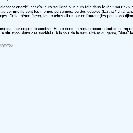
scent attardé" est d'ailleurs souligné plusieurs fois dans le récit pour expliq
Mais comme ils sont les mêmes personnes, ou des doubles (Laïtha / Lhianat
ages. De la même façon, les touches d'humour de l'auteur (les pantalons djin
si que leur origine respective. En ce sens, le roman apporte toutes les répons
la situation, dans ces sociétés, à la fois de la sexualité et du genre, "date" l
ml#ODF2A