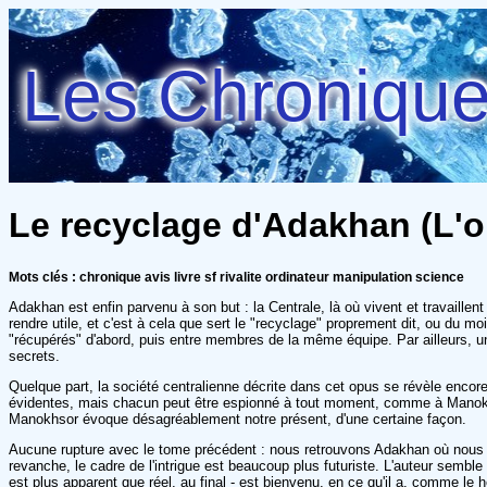
Les Chroniques
Le recyclage d'Adakhan (L'o
Mots clés : chronique avis livre sf rivalite ordinateur manipulation science
Adakhan est enfin parvenu à son but : la Centrale, là où vivent et travaillen
rendre utile, et c'est à cela que sert le "recyclage" proprement dit, ou du m
"récupérés" d'abord, puis entre membres de la même équipe. Par ailleurs, une
secrets.
Quelque part, la société centralienne décrite dans cet opus se révèle enc
évidentes, mais chacun peut être espionné à tout moment, comme à Manokhsor 
Manokhsor évoque désagréablement notre présent, d'une certaine façon.
Aucune rupture avec le tome précédent : nous retrouvons Adakhan où nous l
revanche, le cadre de l'intrigue est beaucoup plus futuriste. L'auteur semble
est plus apparent que réel, au final - est bienvenu, en ce qu'il a, comme le